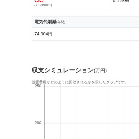
CIC
6.12kW
( CS-340B81)
電気代削減
(年間)
74,304円
収支シミュレーション
(万円)
設置費用がどのように回収されるかを示したグラフです。