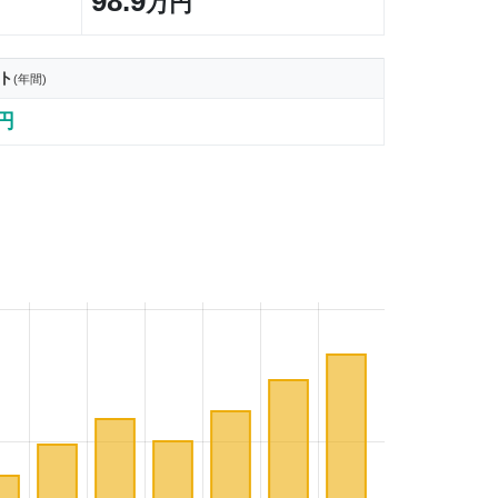
98.9
万円
ト
(年間)
4円