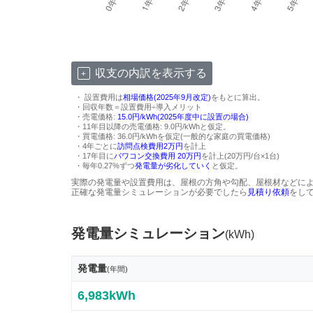
収支の内訳を表示する
・ 設置費用は
相場価格(2025年9月改定)
をもとに算出。
・回収年数＝設置費用÷導入メリット
・売電価格:
15.0円/kWh(2025年度中に設置の場合)
・11年目以降の売電価格: 9.0円/kWhと仮定。
・買電価格: 36.0円/kWhを仮定(一般的な家庭の買電価格)
・4年ごとに
訪問点検費用2万円
を計上
・17年目に
パワコン交換費用 20万円
を計上(20万円/台×1台)
・毎年0.27%ずつ
発電量が劣化していく
と仮定。
実際の発電量や設置費用は、屋根の方角や勾配、屋根材などに
正確な発電量シミュレーションが必要でしたら
見積り依頼
をし
発電量シミュレーション
(kWh)
発電量
(年間)
6,983kWh