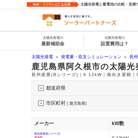
太陽光発電と蓄電池の比較・見積
NHK・フジテレビにも出演
太陽光発電の
太陽光発電の
最新補助金
設置費用は？
太陽光発電
»
発電量・収支シミュレーション
»
長州
鹿児島県阿久根市の太陽光
長州産業(Bシリーズ)｜6.12kW｜南向き屋根
都道府県
市区町村
( 鹿児島県)
メーカー
kW数
長州産業(Bシリーズ)