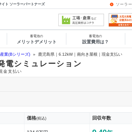
サイト ソーラーパートナーズ
ソーラ
蓄電池の
蓄電池の
メリットデメリット
設置費用は？
産業(Bシリーズ)
»
鹿児島県｜6.12kW｜南向き屋根｜現金支払い
発電シミュレーション
｜現金支払い
価格
回収年数
(税込)