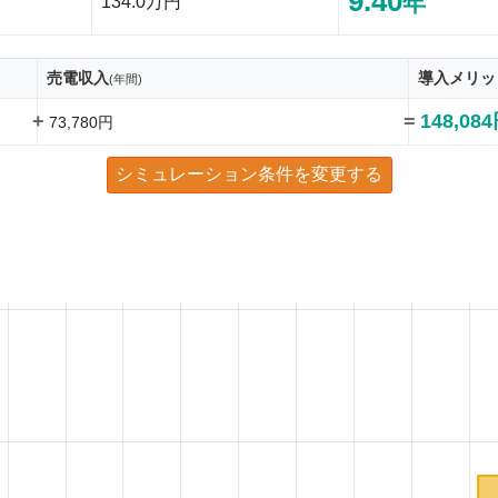
9.40
年
134.0万円
売電収入
導入メリッ
(年間)
+
=
148,08
73,780円
シミュレーション条件を変更する