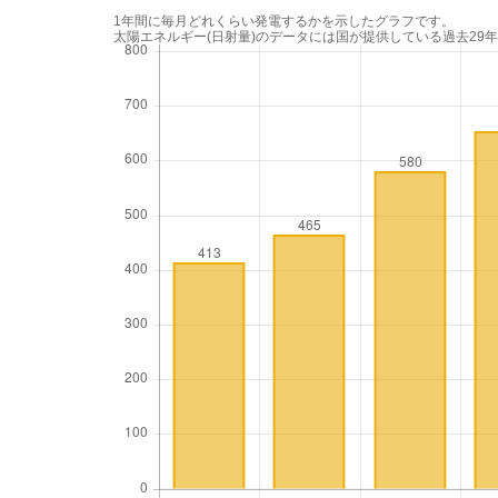
1年間に毎月どれくらい発電するかを示したグラフです。
太陽エネルギー(日射量)のデータには国が提供している過去29