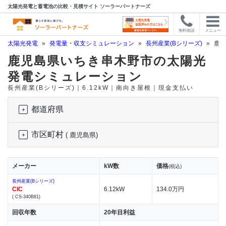
太陽光発電と蓄電池の比較・見積サイト ソーラーパートナーズ
無料相談
メニュー
太陽光発電
»
発電量・収支シミュレーション
»
長州産業(Bシリーズ)
»
鹿児
鹿児島県いちき串木野市の太陽光
発電シミュレーション
長州産業(Bシリーズ)｜6.12kW｜南向き屋根｜現金支払い
都道府県
市区町村
( 鹿児島県)
メーカー
kW数
価格
(税込)
長州産業(Bシリーズ)
CIC
6.12kW
134.0万円
( CS-340B81)
回収年数
20年目利益