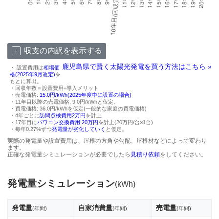
収支の内訳を表示する
鹿児島県で賢く太陽光発電を買う方法はこちら »
・ 設置費用は
相場価
格(2025年9月改定)
を
もとに算出。
・回収年数＝設置費用÷導入メリット
・売電価格:
15.0円/kWh(2025年度中に設置の場合)
・11年目以降の売電価格: 9.0円/kWhと仮定。
・買電価格: 36.0円/kWhを仮定(一般的な家庭の買電価格)
・4年ごとに
訪問点検費用2万円
を計上
・17年目に
パワコン交換費用 20万円
を計上(20万円/台×1台)
・毎年0.27%ずつ
発電量が劣化していく
と仮定。
実際の発電量や設置費用は、屋根の方角や勾配、屋根材などによって変わり
ます。
正確な発電量シミュレーションが必要でしたら
見積り依頼
をしてください。
発電量シミュレーション
(kWh)
発電量
自家消費量
売電量
(年間)
(年間)
(年間)