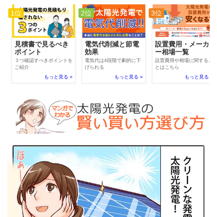
1位
2位
3位
電気代削減と節電
見積書で見るべき
設置費用・メーカ
効果
ポイント
ー相場一覧
電気代は4段階で劇的に下
３つ確認すべきポイントを
設置費用や相場に関するこ
げられる
ご紹介
とはこちら
もっと見る »
もっと見る »
もっと見る »