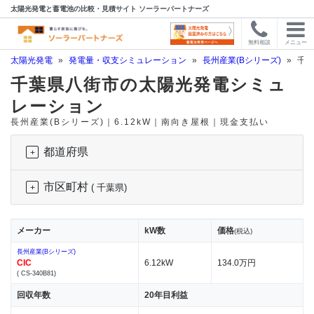
太陽光発電と蓄電池の比較・見積サイト ソーラーパートナーズ
無料相談
メニュー
太陽光発電
»
発電量・収支シミュレーション
»
長州産業(Bシリーズ)
»
千葉
千葉県八街市の太陽光発電シミュ
レーション
長州産業(Bシリーズ)｜6.12kW｜南向き屋根｜現金支払い
都道府県
市区町村
( 千葉県)
メーカー
kW数
価格
(税込)
長州産業(Bシリーズ)
CIC
6.12kW
134.0万円
( CS-340B81)
回収年数
20年目利益