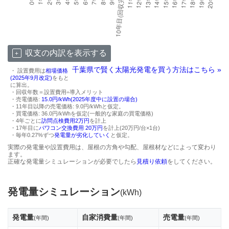
収支の内訳を表示する
千葉県で賢く太陽光発電を買う方法はこちら »
・ 設置費用は
相場価格
(2025年9月改定)
をもと
に算出。
・回収年数＝設置費用÷導入メリット
・売電価格:
15.0円/kWh(2025年度中に設置の場合)
・11年目以降の売電価格: 9.0円/kWhと仮定。
・買電価格: 36.0円/kWhを仮定(一般的な家庭の買電価格)
・4年ごとに
訪問点検費用2万円
を計上
・17年目に
パワコン交換費用 20万円
を計上(20万円/台×1台)
・毎年0.27%ずつ
発電量が劣化していく
と仮定。
実際の発電量や設置費用は、屋根の方角や勾配、屋根材などによって変わり
ます。
正確な発電量シミュレーションが必要でしたら
見積り依頼
をしてください。
発電量シミュレーション
(kWh)
発電量
自家消費量
売電量
(年間)
(年間)
(年間)