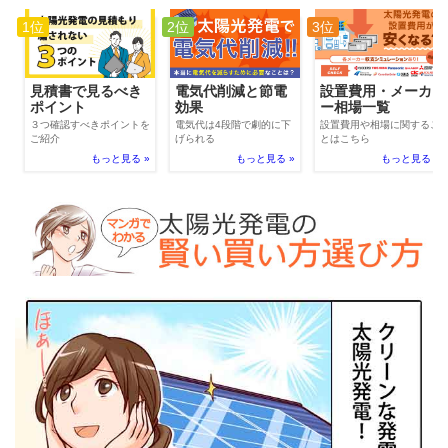
1位
2位
3位
電気代削減と節電
見積書で見るべき
設置費用・メーカ
効果
ポイント
ー相場一覧
電気代は4段階で劇的に下
３つ確認すべきポイントを
設置費用や相場に関するこ
げられる
ご紹介
とはこちら
もっと見る »
もっと見る »
もっと見る »