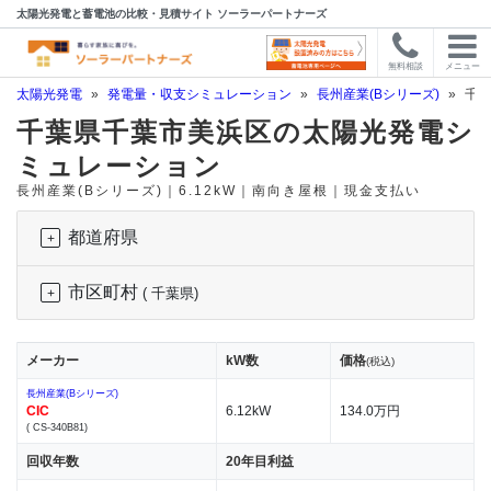
太陽光発電と蓄電池の比較・見積サイト ソーラーパートナーズ
無料相談
メニュー
太陽光発電
»
発電量・収支シミュレーション
»
長州産業(Bシリーズ)
»
千葉
千葉県千葉市美浜区の太陽光発電シ
ミュレーション
長州産業(Bシリーズ)｜6.12kW｜南向き屋根｜現金支払い
都道府県
市区町村
( 千葉県)
メーカー
kW数
価格
(税込)
長州産業(Bシリーズ)
CIC
6.12kW
134.0万円
( CS-340B81)
回収年数
20年目利益