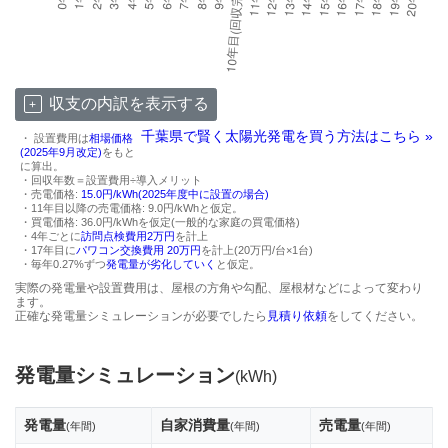
収支の内訳を表示する
千葉県で賢く太陽光発電を買う方法はこちら »
・ 設置費用は
相場価格
(2025年9月改定)
をもと
に算出。
・回収年数＝設置費用÷導入メリット
・売電価格:
15.0円/kWh(2025年度中に設置の場合)
・11年目以降の売電価格: 9.0円/kWhと仮定。
・買電価格: 36.0円/kWhを仮定(一般的な家庭の買電価格)
・4年ごとに
訪問点検費用2万円
を計上
・17年目に
パワコン交換費用 20万円
を計上(20万円/台×1台)
・毎年0.27%ずつ
発電量が劣化していく
と仮定。
実際の発電量や設置費用は、屋根の方角や勾配、屋根材などによって変わり
ます。
正確な発電量シミュレーションが必要でしたら
見積り依頼
をしてください。
発電量シミュレーション
(kWh)
発電量
自家消費量
売電量
(年間)
(年間)
(年間)