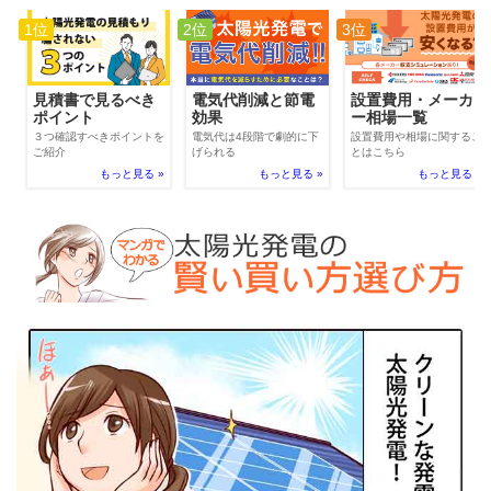
1位
2位
3位
電気代削減と節電
見積書で見るべき
設置費用・メーカ
効果
ポイント
ー相場一覧
電気代は4段階で劇的に下
３つ確認すべきポイントを
設置費用や相場に関するこ
げられる
ご紹介
とはこちら
もっと見る »
もっと見る »
もっと見る »