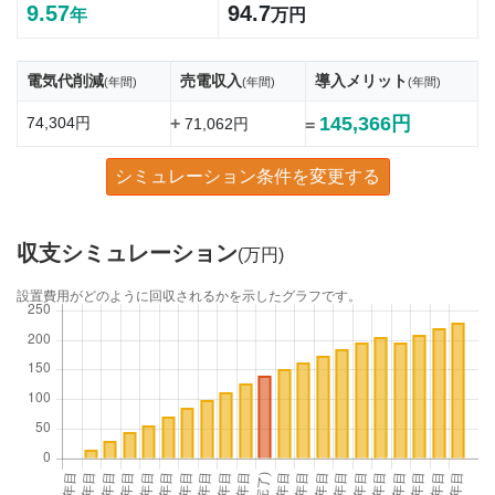
9.57
94.7
年
万円
電気代削減
売電収入
導入メリット
(年間)
(年間)
(年間)
145,366円
74,304円
+
71,062円
=
シミュレーション条件を変更する
収支シミュレーション
(万円)
設置費用がどのように回収されるかを示したグラフです。