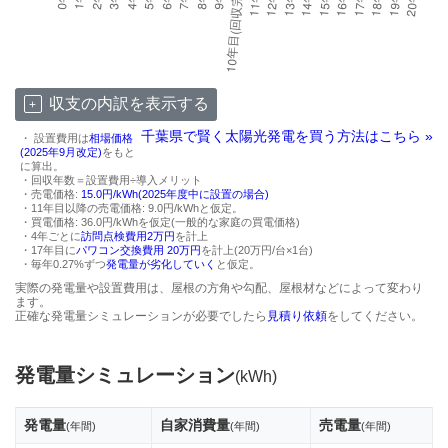
収支の内訳を表示する
千葉県で賢く太陽光発電を買う方法はこちら »
・ 設置費用は
相場価格
(2025年9月改定)
をもと
に算出。
・回収年数＝設置費用÷導入メリット
・売電価格:
15.0円/kWh(2025年度中に設置の場合)
・11年目以降の売電価格: 9.0円/kWhと仮定。
・買電価格: 36.0円/kWhを仮定(一般的な家庭の買電価格)
・4年ごとに
訪問点検費用2万円
を計上
・17年目に
パワコン交換費用 20万円
を計上(20万円/台×1台)
・毎年0.27%ずつ
発電量が劣化していく
と仮定。
実際の発電量や設置費用は、屋根の方角や勾配、屋根材などによって変わり
ます。
正確な発電量シミュレーションが必要でしたら
見積り依頼
をしてください。
発電量シミュレーション
(kWh)
発電量
自家消費量
売電量
(年間)
(年間)
(年間)