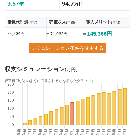
9.57
94.7
年
万円
電気代削減
売電収入
導入メリット
(年間)
(年間)
(年間)
145,366円
74,304円
+
71,062円
=
シミュレーション条件を変更する
収支シミュレーション
(万円)
設置費用がどのように回収されるかを示したグラフです。