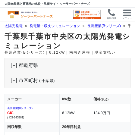
太陽光発電と蓄電池の比較・見積サイト ソーラーパートナーズ
無料相談
メニュー
太陽光発電
»
発電量・収支シミュレーション
»
長州産業(Bシリーズ)
»
千葉
千葉県千葉市中央区の太陽光発電シ
ミュレーション
長州産業(Bシリーズ)｜6.12kW｜南向き屋根｜現金支払い
都道府県
市区町村
( 千葉県)
メーカー
kW数
価格
(税込)
長州産業(Bシリーズ)
CIC
6.12kW
134.0万円
( CS-340B81)
回収年数
20年目利益