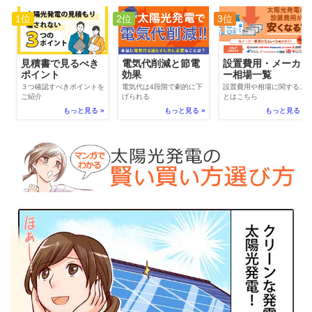
1位
2位
3位
電気代削減と節電
見積書で見るべき
設置費用・メーカ
効果
ポイント
ー相場一覧
電気代は4段階で劇的に下
３つ確認すべきポイントを
設置費用や相場に関するこ
げられる
ご紹介
とはこちら
もっと見る »
もっと見る »
もっと見る »