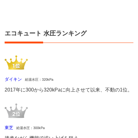
キュ
ート
水圧
ラン
キン
エコキュート 水圧ランキング
グ
2
エコ
キュ
ート
省エ
ネ性
能ラ
ダイキン
給湯水圧：320kPa
ンキ
2017年に300から320kPaに向上させて以来、不動の1位。
ング
(最
上位
機
種)
3
東芝
給湯水圧：300kPa
エコ
キュ