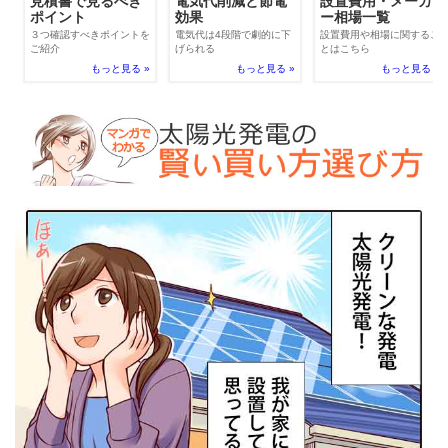
電気代削減と節電
見積書で見るべき
設置費用・メーカ
効果
ポイント
ー相場一覧
電気代は4段階で劇的に下
３つ確認すべきポイントを
設置費用や相場に関するこ
げられる
ご紹介
とはこちら
もっと見る »
もっと見る »
もっと見る »