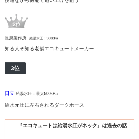
後進ながら機能で追い上げを狙う
ート
省エ
ネ性
能ラ
ンキ
ング
長府製作所
給湯水圧：300kPa
(大
容量
知る人ぞ知る老舗エコキュートメーカー
機
種)
4
3位
エコ
キュ
ート
省エ
日立
給湯水圧：最大500kPa
ネ性
能ラ
給水元圧に左右されるダークホース
ンキ
ング
(寒
『エコキュートは給湯水圧がネック』は過去の話
冷地
370ℓ
機