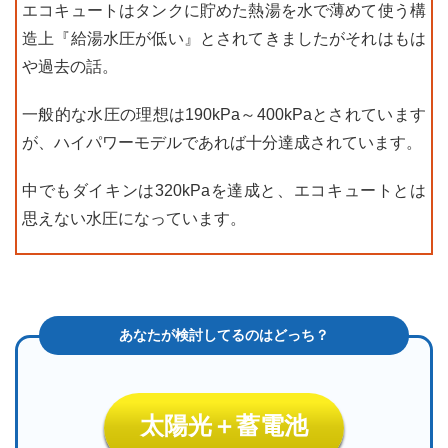
エコキュートはタンクに貯めた熱湯を水で薄めて使う構
種)
造上『給湯水圧が低い』とされてきましたがそれはもは
5
や過去の話。
エコ
キュ
ート
一般的な水圧の理想は190kPa～400kPaとされています
省エ
が、ハイパワーモデルであれば十分達成されています。
ネ性
能ラ
ンキ
中でもダイキンは320kPaを達成と、エコキュートとは
ング
思えない水圧になっています。
(コ
ンパ
クト
機
種)
太陽光＋蓄電池