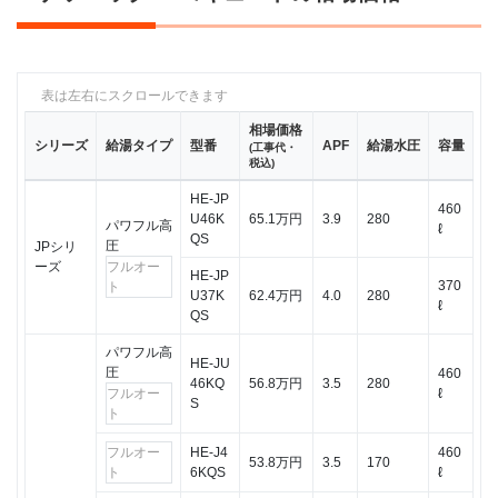
場価
格
2
パナ
ソニ
相場価格
ック
シリーズ
給湯タイプ
型番
APF
給湯水圧
容量
(工事代・
のエ
税込)
コキ
ュー
HE-JP
460
トへ
U46K
65.1万円
3.9
280
パワフル高
ℓ
QS
の取
圧
JPシリ
り組
ーズ
フルオー
HE-JP
み
370
ト
U37K
62.4万円
4.0
280
ℓ
QS
2.1
パワフル高
湯温
HE-JU
圧
460
セレ
46KQ
56.8万円
3.5
280
フルオー
ℓ
クト
S
ト
2.2
フルオー
HE-J4
460
耐震
53.8万円
3.5
170
ト
6KQS
ℓ
設計