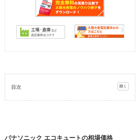
目次
1
パナ
ソニ
ック
エコ
キュ
ート
パナソニック エコキュートの相場価格
の相