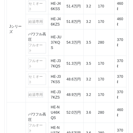
セミオー
HE-J4
460
2.3
51.4万円
3.2
170
ト
6KSS
ℓ
ダブ
ル真
HE-J4
460
空断
給湯専用
51.8万円
3.2
170
6KZS
ℓ
Jシリー
熱材
ズ
パワフル高
2.4
HE-JU
圧
370
37KQ
54.3万円
3.5
280
リズ
フルオー
ℓ
S
ムe
ト
シャ
ワー
フルオー
HE-J3
370
51.3万円
3.5
170
プラ
ト
7KQS
ℓ
ス
セミオー
HE-J3
370
48.6万円
3.2
170
2.5
ト
7KSS
ℓ
ぬく
HE-J3
370
もり
給湯専用
48.9万円
3.2
170
7KZS
ℓ
チャ
ージ
HE-N
460
U46K
52.0万円
3.6
280
2.6
パワフル高
ℓ
QS
圧
エコ
フルオー
ナビ
HE-N
370
ト
U37K
49.5万円
3.6
280