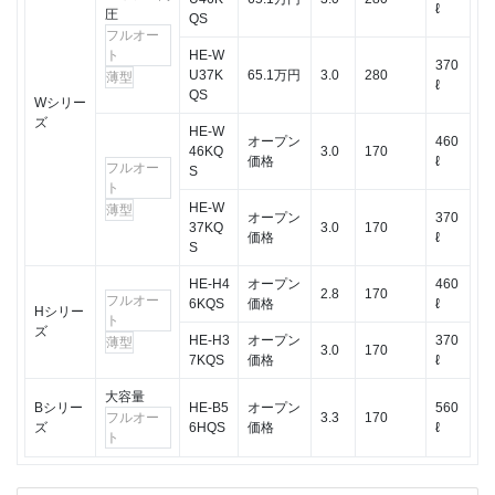
ℓ
圧
QS
フルオー
ト
HE-W
370
U37K
65.1万円
3.0
280
薄型
ℓ
QS
Wシリー
ズ
HE-W
オープン
460
46KQ
3.0
170
価格
ℓ
フルオー
S
ト
HE-W
薄型
オープン
370
37KQ
3.0
170
価格
ℓ
S
HE-H4
オープン
460
2.8
170
フルオー
6KQS
価格
ℓ
Hシリー
ト
ズ
HE-H3
オープン
370
薄型
3.0
170
7KQS
価格
ℓ
大容量
Bシリー
HE-B5
オープン
560
フルオー
3.3
170
ズ
6HQS
価格
ℓ
ト