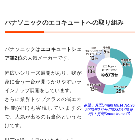
パナソニックのエコキュートへの取り組み
パナソニックは
エコキュートシェ
ア第2位
の人気メーカーです。
幅広いシリーズ展開があり、我が
家に合う一台が見つかりやすいラ
インナップ展開をしています。
さらに業界トップクラスの省エネ
参照：月間SmartHouse No.96
性能(APF)も実現していますの
2023年2月号 (2023/01/20発
行)｜月間SmartHouse
で、人気が出るのも当然というわ
けです。