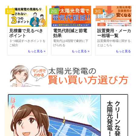
1位
2位
3位
電気代削減と節電
見積書で見るべき
設置費用・メーカ
効果
ポイント
ー相場一覧
電気代は4段階で劇的に下
３つ確認すべきポイントを
設置費用や相場に関するこ
げられる
ご紹介
とはこちら
もっと見る »
もっと見る »
もっと見る »