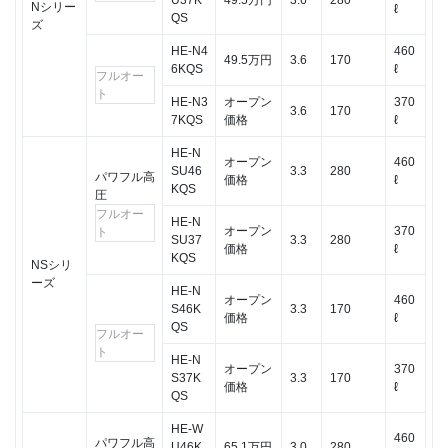
Nシリー
3
ℓ
QS
ズ
パワ
フル
HE-N4
460
49.5万円
3.6
170
高圧
6KQS
ℓ
フルオー
にす
ト
HE-N3
オープン
370
べき
3.6
170
7KQS
価格
ℓ
か？
HE-N
4
オープン
460
SU46
3.3
280
パワフル高
パナ
価格
ℓ
KQS
圧
ソニ
フルオー
ック
HE-N
オープン
370
ト
のお
SU37
3.3
280
価格
ℓ
すす
KQS
NSシリ
めは
ーズ
HE-N
JPま
オープン
460
S46K
3.3
170
たは
価格
ℓ
QS
Jシ
フルオー
リー
ト
HE-N
オープン
370
ズ
S37K
3.3
170
価格
ℓ
QS
HE-W
460
パワフル高
U46K
65.1万円
3.0
280