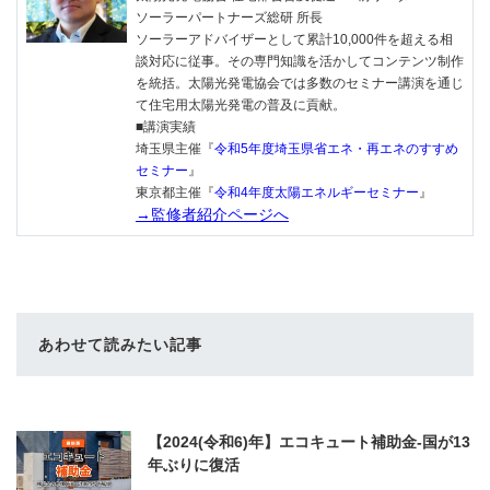
ソーラーパートナーズ総研 所長
ソーラーアドバイザーとして累計10,000件を超える相
談対応に従事。その専門知識を活かしてコンテンツ制作
を統括。太陽光発電協会では多数のセミナー講演を通じ
て住宅用太陽光発電の普及に貢献。
■講演実績
埼玉県主催『
令和5年度埼玉県省エネ・再エネのすすめ
セミナー
』
東京都主催『
令和4年度太陽エネルギーセミナー
』
→監修者紹介ページへ
あわせて読みたい記事
【2024(令和6)年】エコキュート補助金-国が13
年ぶりに復活