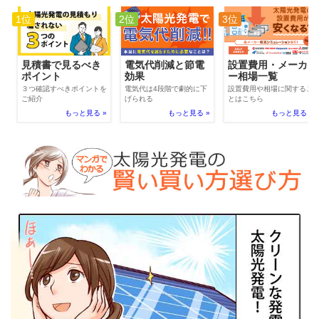
1位
2位
3位
電気代削減と節電
見積書で見るべき
設置費用・メーカ
効果
ポイント
ー相場一覧
電気代は4段階で劇的に下
３つ確認すべきポイントを
設置費用や相場に関するこ
げられる
ご紹介
とはこちら
もっと見る »
もっと見る »
もっと見る »