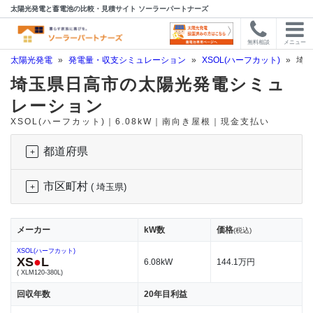
太陽光発電と蓄電池の比較・見積サイト ソーラーパートナーズ
無料相談
メニュー
太陽光発電
»
発電量・収支シミュレーション
»
XSOL(ハーフカット)
»
埼玉
埼玉県日高市の太陽光発電シミュ
レーション
XSOL(ハーフカット)｜6.08kW｜南向き屋根｜現金支払い
都道府県
市区町村
( 埼玉県)
メーカー
kW数
価格
(税込)
XSOL(ハーフカット)
XS
●
L
6.08kW
144.1万円
( XLM120-380L)
回収年数
20年目利益