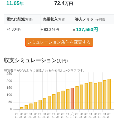
11.05
72.4
年
万円
電気代削減
売電収入
導入メリット
(年間)
(年間)
(年間)
137,550円
74,304円
+
63,246円
=
シミュレーション条件を変更する
収支シミュレーション
(万円)
設置費用がどのように回収されるかを示したグラフです。