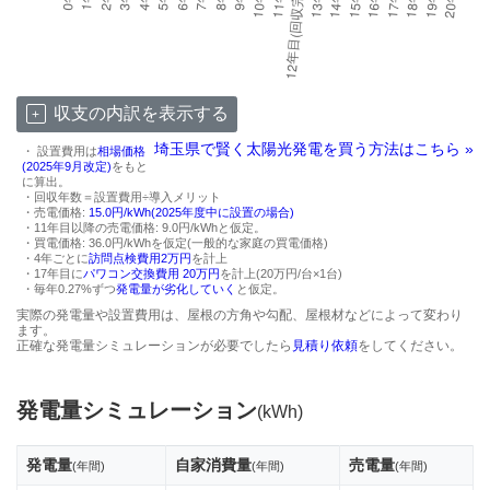
収支の内訳を表示する
埼玉県で賢く太陽光発電を買う方法はこちら »
・ 設置費用は
相場価格
(2025年9月改定)
をもと
に算出。
・回収年数＝設置費用÷導入メリット
・売電価格:
15.0円/kWh(2025年度中に設置の場合)
・11年目以降の売電価格: 9.0円/kWhと仮定。
・買電価格: 36.0円/kWhを仮定(一般的な家庭の買電価格)
・4年ごとに
訪問点検費用2万円
を計上
・17年目に
パワコン交換費用 20万円
を計上(20万円/台×1台)
・毎年0.27%ずつ
発電量が劣化していく
と仮定。
実際の発電量や設置費用は、屋根の方角や勾配、屋根材などによって変わり
ます。
正確な発電量シミュレーションが必要でしたら
見積り依頼
をしてください。
発電量シミュレーション
(kWh)
発電量
自家消費量
売電量
(年間)
(年間)
(年間)