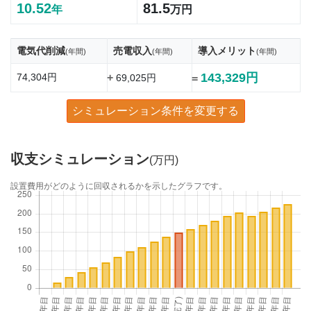
10.52
81.5
年
万円
電気代削減
売電収入
導入メリット
(年間)
(年間)
(年間)
143,329円
74,304円
+
69,025円
=
シミュレーション条件を変更する
収支シミュレーション
(万円)
設置費用がどのように回収されるかを示したグラフです。