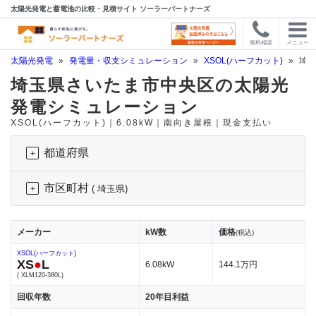
太陽光発電と蓄電池の比較・見積サイト ソーラーパートナーズ
無料相談
メニュー
太陽光発電
»
発電量・収支シミュレーション
»
XSOL(ハーフカット)
»
埼玉
埼玉県さいたま市中央区の太陽光
発電シミュレーション
XSOL(ハーフカット)｜6.08kW｜南向き屋根｜現金支払い
都道府県
市区町村
( 埼玉県)
メーカー
kW数
価格
(税込)
XSOL(ハーフカット)
XS
●
L
6.08kW
144.1万円
( XLM120-380L)
回収年数
20年目利益