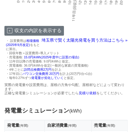
収支の内訳を表示する
埼玉県で賢く太陽光発電を買う方法はこちら »
・ 設置費用は
相場価格
(2025年9月改定)
をもと
に算出。
・回収年数＝設置費用÷導入メリット
・売電価格:
15.0円/kWh(2025年度中に設置の場合)
・11年目以降の売電価格: 9.0円/kWhと仮定。
・買電価格: 36.0円/kWhを仮定(一般的な家庭の買電価格)
・4年ごとに
訪問点検費用2万円
を計上
・17年目に
パワコン交換費用 20万円
を計上(20万円/台×1台)
・毎年0.27%ずつ
発電量が劣化していく
と仮定。
実際の発電量や設置費用は、屋根の方角や勾配、屋根材などによって変わり
ます。
正確な発電量シミュレーションが必要でしたら
見積り依頼
をしてください。
発電量シミュレーション
(kWh)
発電量
自家消費量
売電量
(年間)
(年間)
(年間)