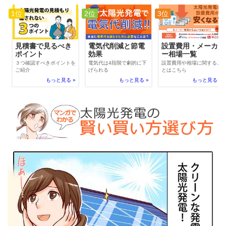
1位
2位
3位
電気代削減と節電
見積書で見るべき
設置費用・メーカ
効果
ポイント
ー相場一覧
電気代は4段階で劇的に下
３つ確認すべきポイントを
設置費用や相場に関するこ
げられる
ご紹介
とはこちら
もっと見る »
もっと見る »
もっと見る »