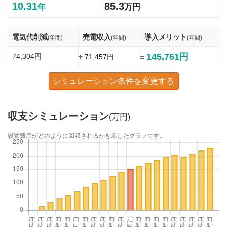
10.31
85.3
年
万円
電気代削減
売電収入
導入メリット
(年間)
(年間)
(年間)
145,761円
74,304円
+
71,457円
=
シミュレーション条件を変更する
収支シミュレーション
(万円)
設置費用がどのように回収されるかを示したグラフです。