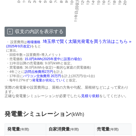
収支の内訳を表示する
埼玉県で賢く太陽光発電を買う方法はこちら »
・ 設置費用は
相場価格
(2025年9月改定)
をもと
に算出。
・回収年数＝設置費用÷導入メリット
・売電価格:
15.0円/kWh(2025年度中に設置の場合)
・11年目以降の売電価格: 9.0円/kWhと仮定。
・買電価格: 36.0円/kWhを仮定(一般的な家庭の買電価格)
・4年ごとに
訪問点検費用2万円
を計上
・17年目に
パワコン交換費用 20万円
を計上(20万円/台×1台)
・毎年0.27%ずつ
発電量が劣化していく
と仮定。
実際の発電量や設置費用は、屋根の方角や勾配、屋根材などによって変わり
ます。
正確な発電量シミュレーションが必要でしたら
見積り依頼
をしてください。
発電量シミュレーション
(kWh)
発電量
自家消費量
売電量
(年間)
(年間)
(年間)