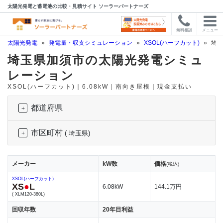
太陽光発電と蓄電池の比較・見積サイト ソーラーパートナーズ
無料相談
メニュー
太陽光発電
»
発電量・収支シミュレーション
»
XSOL(ハーフカット)
»
埼玉
埼玉県加須市の太陽光発電シミュ
レーション
XSOL(ハーフカット)｜6.08kW｜南向き屋根｜現金支払い
都道府県
市区町村
( 埼玉県)
メーカー
kW数
価格
(税込)
XSOL(ハーフカット)
XS
●
L
6.08kW
144.1万円
( XLM120-380L)
回収年数
20年目利益