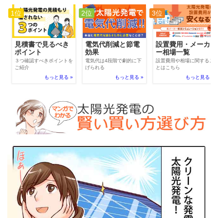
1位
2位
3位
電気代削減と節電
見積書で見るべき
設置費用・メーカ
効果
ポイント
ー相場一覧
電気代は4段階で劇的に下
３つ確認すべきポイントを
設置費用や相場に関するこ
げられる
ご紹介
とはこちら
もっと見る »
もっと見る »
もっと見る »