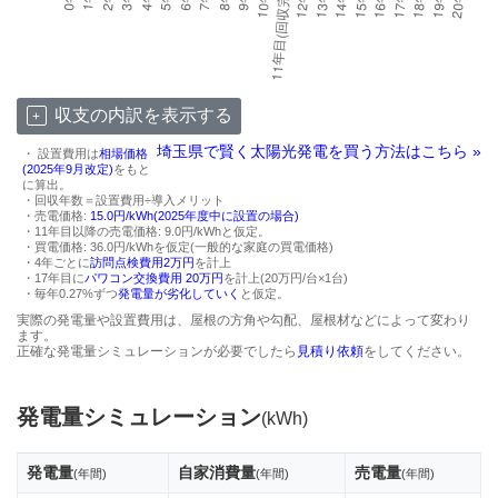
収支の内訳を表示する
埼玉県で賢く太陽光発電を買う方法はこちら »
・ 設置費用は
相場価格
(2025年9月改定)
をもと
に算出。
・回収年数＝設置費用÷導入メリット
・売電価格:
15.0円/kWh(2025年度中に設置の場合)
・11年目以降の売電価格: 9.0円/kWhと仮定。
・買電価格: 36.0円/kWhを仮定(一般的な家庭の買電価格)
・4年ごとに
訪問点検費用2万円
を計上
・17年目に
パワコン交換費用 20万円
を計上(20万円/台×1台)
・毎年0.27%ずつ
発電量が劣化していく
と仮定。
実際の発電量や設置費用は、屋根の方角や勾配、屋根材などによって変わり
ます。
正確な発電量シミュレーションが必要でしたら
見積り依頼
をしてください。
発電量シミュレーション
(kWh)
発電量
自家消費量
売電量
(年間)
(年間)
(年間)