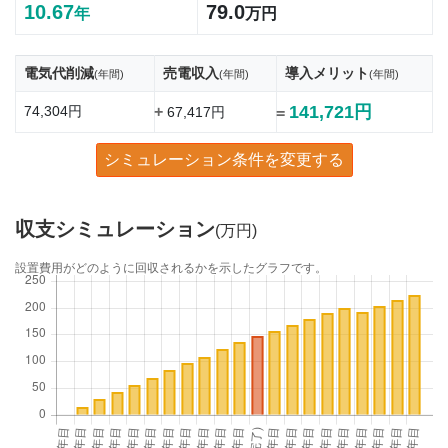
10.67
79.0
年
万円
電気代削減
売電収入
導入メリット
(年間)
(年間)
(年間)
141,721円
74,304円
+
67,417円
=
シミュレーション条件を変更する
収支シミュレーション
(万円)
設置費用がどのように回収されるかを示したグラフです。