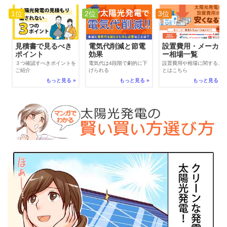
1位
2位
3位
電気代削減と節電
見積書で見るべき
設置費用・メーカ
効果
ポイント
ー相場一覧
電気代は4段階で劇的に下
３つ確認すべきポイントを
設置費用や相場に関するこ
げられる
ご紹介
とはこちら
もっと見る »
もっと見る »
もっと見る »