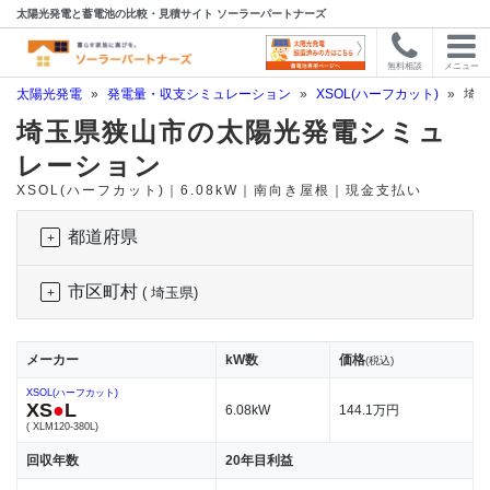
太陽光発電と蓄電池の比較・見積サイト ソーラーパートナーズ
無料相談
メニュー
太陽光発電
»
発電量・収支シミュレーション
»
XSOL(ハーフカット)
»
埼玉
埼玉県狭山市の太陽光発電シミュ
レーション
XSOL(ハーフカット)｜6.08kW｜南向き屋根｜現金支払い
都道府県
市区町村
( 埼玉県)
メーカー
kW数
価格
(税込)
XSOL(ハーフカット)
XS
●
L
6.08kW
144.1万円
( XLM120-380L)
回収年数
20年目利益