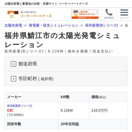
太陽光発電と蓄電池の比較・見積サイト ソーラーパートナーズ
無料相談
メニュー
太陽光発電
»
発電量・収支シミュレーション
»
長州産業(Bシリーズ)
»
福井
福井県鯖江市の太陽光発電シミュ
レーション
長州産業(Bシリーズ)｜6.12kW｜南向き屋根｜現金支払い
都道府県
市区町村
( 福井県)
メーカー
kW数
価格
(税込)
長州産業(Bシリーズ)
CIC
6.12kW
134.0万円
( CS-340B81)
回収年数
20年目利益