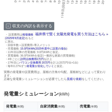
収支の内訳を表示する
福井県で賢く太陽光発電を買う方法はこちら »
・ 設置費用は
相場価格
(2025年9月改定)
をもと
に算出。
・回収年数＝設置費用÷導入メリット
・売電価格:
15.0円/kWh(2025年度中に設置の場合)
・11年目以降の売電価格: 9.0円/kWhと仮定。
・買電価格: 36.0円/kWhを仮定(一般的な家庭の買電価格)
・4年ごとに
訪問点検費用2万円
を計上
・17年目に
パワコン交換費用 20万円
を計上(20万円/台×1台)
・毎年0.27%ずつ
発電量が劣化していく
と仮定。
実際の発電量や設置費用は、屋根の方角や勾配、屋根材などによって変わり
ます。
正確な発電量シミュレーションが必要でしたら
見積り依頼
をしてください。
発電量シミュレーション
(kWh)
発電量
自家消費量
売電量
(年間)
(年間)
(年間)