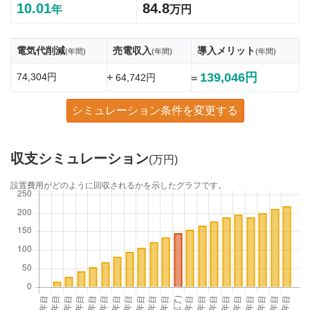
10.01
84.8
年
万円
電気代削減
売電収入
導入メリット
(年間)
(年間)
(年間)
139,046円
74,304円
+
64,742円
=
シミュレーション条件を変更する
収支シミュレーション
(万円)
設置費用がどのように回収されるかを示したグラフです。