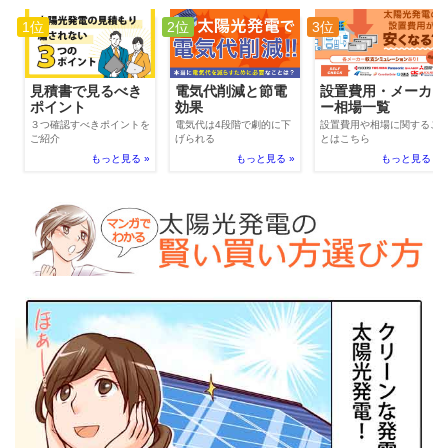
1位
2位
3位
電気代削減と節電
見積書で見るべき
設置費用・メーカ
効果
ポイント
ー相場一覧
電気代は4段階で劇的に下
３つ確認すべきポイントを
設置費用や相場に関するこ
げられる
ご紹介
とはこちら
もっと見る »
もっと見る »
もっと見る »