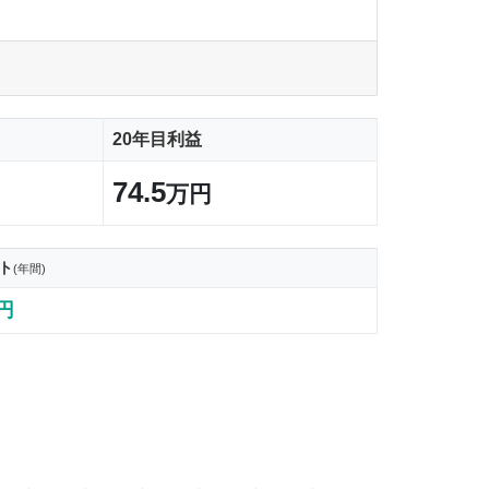
20年目利益
74.5
万円
ト
(年間)
7円