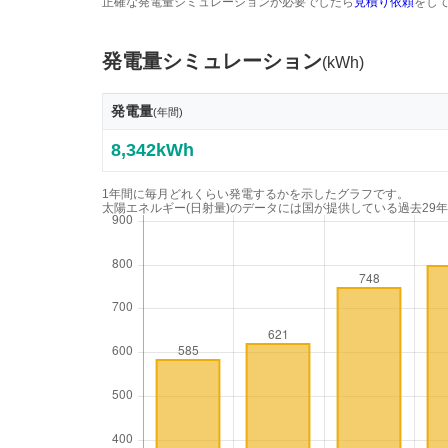
正確な発電量シミュレーションが必要でしたら
見積り依頼
をし
発電量シミュレーション
(kWh)
発電量
(年間)
8,342kWh
1年間に毎月どれくらい発電するかを示したグラフです。
太陽エネルギー(日射量)のデータには国が提供している過去29