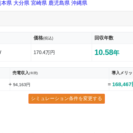
熊本県
大分県
宮崎県
鹿児島県
沖縄県
価格
回収年数
(税込)
10.58
年
W
170.4万円
売電収入
導入メリッ
(年間)
+
=
168,46
94,163円
シミュレーション条件を変更する