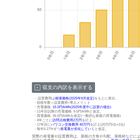
収支の内訳を表示する
・ 設置費用は
相場価格(2025年9月改定)
をもとに算出。
・回収年数＝設置費用÷導入メリット
・売電価格:
15.0円/kWh(2025年度中に設置の場合)
・11年目以降の売電価格: 9.0円/kWhと仮定。
・買電価格: 36.0円/kWhを仮定(一般的な家庭の買電価格)
・4年ごとに
訪問点検費用2万円
を計上
・17年目に
パワコン交換費用 40万円
を計上(20万円/台×2台)
・毎年0.27%ずつ
発電量が劣化していく
と仮定。
実際の発電量や設置費用は、屋根の方角や勾配、屋根材などに