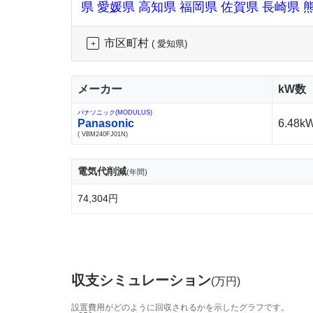
県
愛媛県
高知県
福岡県
佐賀県
長崎県
市区町村
( 愛知県)
メーカー
kW数
パナソニック(MODULUS)
Panasonic
6.48k
( VBM240FJ01N)
電気代削減
(年間)
74,304円
収支シミュレーション
(万円)
設置費用がどのように回収されるかを示したグラフです。