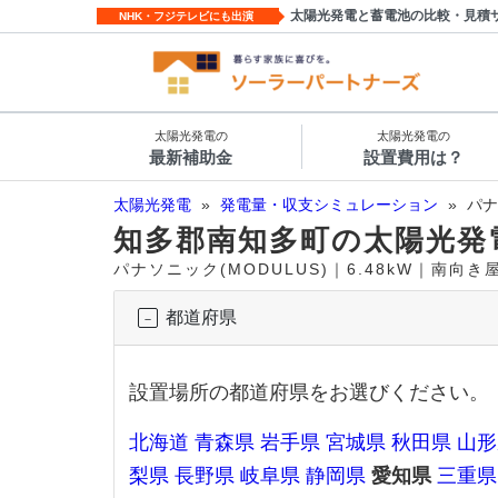
太陽光発電と蓄電池の比較・見積
NHK・フジテレビにも出演
太陽光発電の
太陽光発電の
最新補助金
設置費用は？
太陽光発電
»
発電量・収支シミュレーション
»
パナ
知多郡南知多町の太陽光発
パナソニック(MODULUS)｜6.48kW｜南向
都道府県
設置場所の都道府県をお選びください。
北海道
青森県
岩手県
宮城県
秋田県
山形
梨県
長野県
岐阜県
静岡県
愛知県
三重県