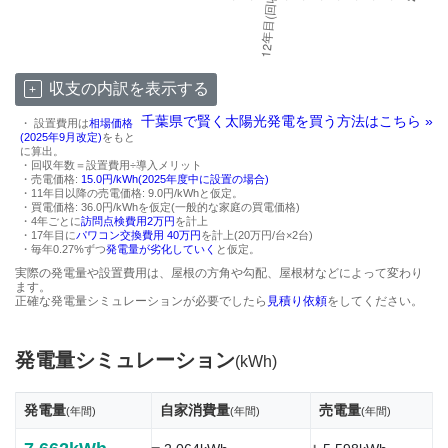
収支の内訳を表示する
千葉県で賢く太陽光発電を買う方法はこちら »
・ 設置費用は
相場価格
(2025年9月改定)
をもと
に算出。
・回収年数＝設置費用÷導入メリット
・売電価格:
15.0円/kWh(2025年度中に設置の場合)
・11年目以降の売電価格: 9.0円/kWhと仮定。
・買電価格: 36.0円/kWhを仮定(一般的な家庭の買電価格)
・4年ごとに
訪問点検費用2万円
を計上
・17年目に
パワコン交換費用 40万円
を計上(20万円/台×2台)
・毎年0.27%ずつ
発電量が劣化していく
と仮定。
実際の発電量や設置費用は、屋根の方角や勾配、屋根材などによって変わり
ます。
正確な発電量シミュレーションが必要でしたら
見積り依頼
をしてください。
発電量シミュレーション
(kWh)
発電量
自家消費量
売電量
(年間)
(年間)
(年間)