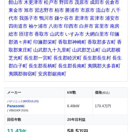
館山市
木更津市
松戸市
野田市
茂原市
成田市
佐倉市
東金市
旭市
習志野市
柏市
勝浦市
市原市
流山市
八千
代市
我孫子市
鴨川市
鎌ケ谷市
君津市
富津市
浦安市
四街道市
袖ケ浦市
八街市
印西市
白井市
富里市
南房
総市
匝瑳市
香取市
山武市
いすみ市
大網白里市
印旛
郡酒々井町
印旛郡栄町
香取郡神崎町
香取郡多古町
香
取郡東庄町
山武郡九十九里町
山武郡芝山町
山武郡横
芝光町
長生郡一宮町
長生郡睦沢町
長生郡長生村
長生
郡白子町
長生郡長柄町
長生郡長南町
夷隅郡大多喜町
夷隅郡御宿町
安房郡鋸南町
メーカー
kW数
価格
(税込)
パナソニック(MODULUS)
Panasonic
6.48kW
170.4万円
( VBM240FJ01N)
回収年数
20年目利益
11.43
58.5
年
万円