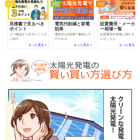
1位
2位
3位
電気代削減と節電
見積書で見るべき
設置費用・メーカ
効果
ポイント
ー相場一覧
電気代は4段階で劇的に下
３つ確認すべきポイントを
設置費用や相場に関するこ
げられる
ご紹介
とはこちら
もっと見る »
もっと見る »
もっと見る »