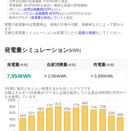
・11年目以降の売電価格: 9.0円/kWhと仮定。
・買電価格: 36.0円/kWhを仮定(一般的な家庭の買電価格)
・4年ごとに
訪問点検費用2万円
を計上
・17年目に
パワコン交換費用 40万円
を計上(20万円/台×2台)
・毎年0.27%ずつ
発電量が劣化していく
と仮定。
実際の発電量や設置費用は、屋根の方角や勾配、屋根材などによって変わり
ます。
正確な発電量シミュレーションが必要でしたら
見積り依頼
をしてください。
発電量シミュレーション
(kWh)
発電量
自家消費量
売電量
(年間)
(年間)
(年間)
7,954kWh
=
+
2,064kWh
5,890kWh
1年間に毎月どれくらい発電するかを示したグラフです。
太陽エネルギー(日射量)のデータには国が提供している過去29年間の平均デー
タを使用しています。