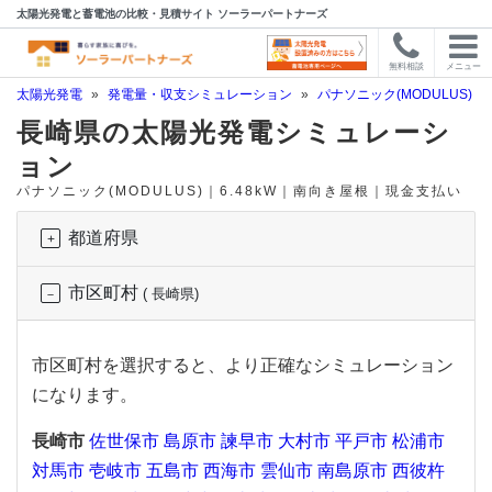
太陽光発電と蓄電池の比較・見積サイト ソーラーパートナーズ
無料相談
メニュー
太陽光発電
»
発電量・収支シミュレーション
»
パナソニック(MODULUS)
»
長崎県の太陽光発電シミュレーシ
ョン
パナソニック(MODULUS)｜6.48kW｜南向き屋根｜現金支払い
都道府県
市区町村
( 長崎県)
市区町村を選択すると、より正確なシミュレーション
になります。
長崎市
佐世保市
島原市
諫早市
大村市
平戸市
松浦市
対馬市
壱岐市
五島市
西海市
雲仙市
南島原市
西彼杵