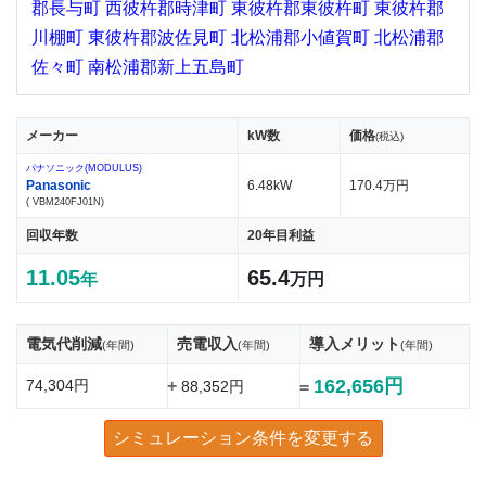
郡長与町
西彼杵郡時津町
東彼杵郡東彼杵町
東彼杵郡
川棚町
東彼杵郡波佐見町
北松浦郡小値賀町
北松浦郡
佐々町
南松浦郡新上五島町
メーカー
kW数
価格
(税込)
パナソニック(MODULUS)
Panasonic
6.48kW
170.4万円
( VBM240FJ01N)
回収年数
20年目利益
11.05
65.4
年
万円
電気代削減
売電収入
導入メリット
(年間)
(年間)
(年間)
162,656円
74,304円
+
88,352円
=
シミュレーション条件を変更する