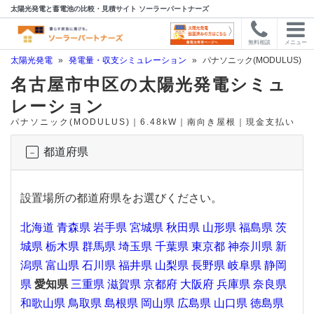
太陽光発電と蓄電池の比較・見積サイト ソーラーパートナーズ
無料相談
メニュー
太陽光発電
»
発電量・収支シミュレーション
»
パナソニック(MODULUS)
名古屋市中区の太陽光発電シミュ
レーション
パナソニック(MODULUS)｜6.48kW｜南向き屋根｜現金支払い
都道府県
設置場所の都道府県をお選びください。
北海道
青森県
岩手県
宮城県
秋田県
山形県
福島県
茨
城県
栃木県
群馬県
埼玉県
千葉県
東京都
神奈川県
新
潟県
富山県
石川県
福井県
山梨県
長野県
岐阜県
静岡
県
愛知県
三重県
滋賀県
京都府
大阪府
兵庫県
奈良県
和歌山県
鳥取県
島根県
岡山県
広島県
山口県
徳島県