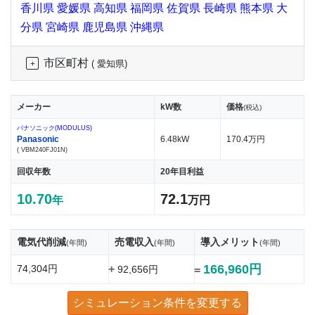
香川県
愛媛県
高知県
福岡県
佐賀県
長崎県
熊本県
大
分県
宮崎県
鹿児島県
沖縄県
市区町村
( 愛知県)
メーカー
kW数
価格
(税込)
パナソニック(MODULUS)
Panasonic
6.48kW
170.4万円
( VBM240FJ01N)
回収年数
20年目利益
10.70
72.1
年
万円
電気代削減
売電収入
導入メリット
(年間)
(年間)
(年間)
166,960円
74,304円
+
92,656円
=
シミュレーション条件を変更する