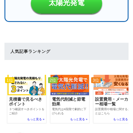
太陽光発電
人気記事ランキング
1位
2位
3位
電気代削減と節電
見積書で見るべき
設置費用・メーカ
効果
ポイント
ー相場一覧
電気代は4段階で劇的に下
３つ確認すべきポイントを
設置費用や相場に関するこ
げられる
ご紹介
とはこちら
もっと見る »
もっと見る »
もっと見る »