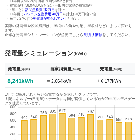
・11年目以降の売電価格: 9.0円/kWhと仮定。
・買電価格: 36.0円/kWhを仮定(一般的な家庭の買電価格)
・4年ごとに
訪問点検費用2万円
を計上
・17年目に
パワコン交換費用 40万円
を計上(20万円/台×2台)
・毎年0.27%ずつ
発電量が劣化していく
と仮定。
実際の発電量や設置費用は、屋根の方角や勾配、屋根材などによって変わり
ます。
正確な発電量シミュレーションが必要でしたら
見積り依頼
をしてください。
発電量シミュレーション
(kWh)
発電量
自家消費量
売電量
(年間)
(年間)
(年間)
8,241kWh
=
+
2,064kWh
6,177kWh
1年間に毎月どれくらい発電するかを示したグラフです。
太陽エネルギー(日射量)のデータには国が提供している過去29年間の平均デー
タを使用しています。