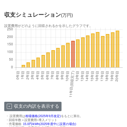
収支シミュレーション
(万円)
設置費用がどのように回収されるかを示したグラフです。
収支の内訳を表示する
・ 設置費用は
相場価格(2025年9月改定)
をもとに算出。
・回収年数＝設置費用÷導入メリット
・売電価格:
15.0円/kWh(2025年度中に設置の場合)