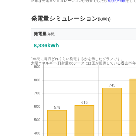
正確な発電量シミュレーションが必要でしたら
見積り依頼
をし
発電量シミュレーション
(kWh)
発電量
(年間)
8,336kWh
1年間に毎月どれくらい発電するかを示したグラフです。
太陽エネルギー(日射量)のデータには国が提供している過去29