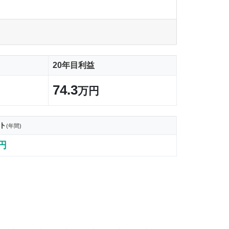
20年目利益
74.3
万円
ト
(年間)
8円