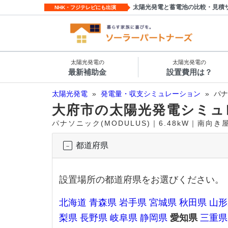
太陽光発電と蓄電池の比較・見積
NHK・フジテレビにも出演
太陽光発電の
太陽光発電の
最新補助金
設置費用は？
太陽光発電
»
発電量・収支シミュレーション
»
パナ
大府市の太陽光発電シミュ
パナソニック(MODULUS)｜6.48kW｜南向
都道府県
設置場所の都道府県をお選びください。
北海道
青森県
岩手県
宮城県
秋田県
山形
梨県
長野県
岐阜県
静岡県
愛知県
三重県