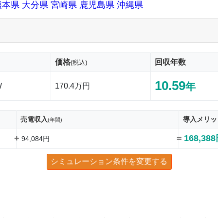
熊本県
大分県
宮崎県
鹿児島県
沖縄県
価格
回収年数
(税込)
10.59
年
W
170.4万円
売電収入
導入メリッ
(年間)
+
=
168,38
94,084円
シミュレーション条件を変更する