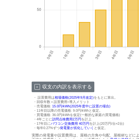
収支の内訳を表示する
・ 設置費用は
相場価格(2025年9月改定)
をもとに算出。
・回収年数＝設置費用÷導入メリット
・売電価格:
15.0円/kWh(2025年度中に設置の場合)
・11年目以降の売電価格: 9.0円/kWhと仮定。
・買電価格: 36.0円/kWhを仮定(一般的な家庭の買電価格)
・4年ごとに
訪問点検費用2万円
を計上
・17年目に
パワコン交換費用 40万円
を計上(20万円/台×2台)
・毎年0.27%ずつ
発電量が劣化していく
と仮定。
実際の発電量や設置費用は、屋根の方角や勾配、屋根材などに