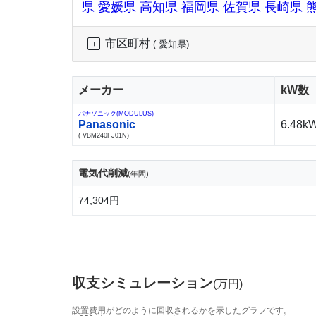
県
愛媛県
高知県
福岡県
佐賀県
長崎県
市区町村
( 愛知県)
メーカー
kW数
パナソニック(MODULUS)
Panasonic
6.48k
( VBM240FJ01N)
電気代削減
(年間)
74,304円
収支シミュレーション
(万円)
設置費用がどのように回収されるかを示したグラフです。