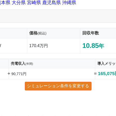
熊本県
大分県
宮崎県
鹿児島県
沖縄県
価格
回収年数
(税込)
10.85
年
W
170.4万円
売電収入
導入メリッ
(年間)
+
=
165,07
90,771円
シミュレーション条件を変更する