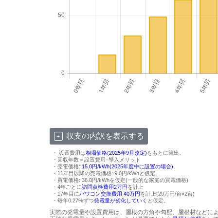
収支の内訳を表示する
・ 設置費用は
相場価格(2025年9月改定)
をもとに算出。
・回収年数＝設置費用÷導入メリット
・売電価格:
15.0円/kWh(2025年度中に設置の場合)
・11年目以降の売電価格: 9.0円/kWhと仮定。
・買電価格: 36.0円/kWhを仮定(一般的な家庭の買電価格)
・4年ごとに
訪問点検費用2万円
を計上
・17年目に
パワコン交換費用 40万円
を計上(20万円/台×2台)
・毎年0.27%ずつ
発電量が劣化していく
と仮定。
実際の発電量や設置費用は、屋根の方角や勾配、屋根材などに