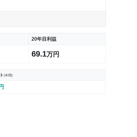
20年目利益
69.1
万円
ト
(年間)
5円