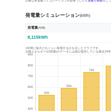
正確な発電量シミュレーションが必要でしたら
見積り依頼
をし
発電量シミュレーション
(kWh)
発電量
(年間)
8,115kWh
1年間に毎月どれくらい発電するかを示したグラフです。
太陽エネルギー(日射量)のデータには国が提供している過去29