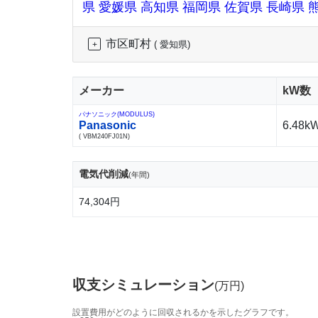
県
愛媛県
高知県
福岡県
佐賀県
長崎県
市区町村
( 愛知県)
メーカー
kW数
パナソニック(MODULUS)
Panasonic
6.48k
( VBM240FJ01N)
電気代削減
(年間)
74,304円
収支シミュレーション
(万円)
設置費用がどのように回収されるかを示したグラフです。