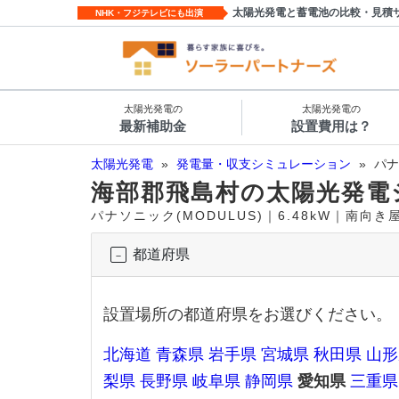
太陽光発電と蓄電池の比較・見積
NHK・フジテレビにも出演
太陽光発電の
太陽光発電の
最新補助金
設置費用は？
太陽光発電
»
発電量・収支シミュレーション
»
パナ
海部郡飛島村の太陽光発電
パナソニック(MODULUS)｜6.48kW｜南向
都道府県
設置場所の都道府県をお選びください。
北海道
青森県
岩手県
宮城県
秋田県
山形
梨県
長野県
岐阜県
静岡県
愛知県
三重県