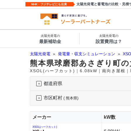
太陽光発電と蓄電池の比較・見積
NHK・フジテレビにも出演
太陽光発電の
太陽光発電の
最新補助金
設置費用は？
太陽光発電
»
発電量・収支シミュレーション
»
XS
熊本県球磨郡あさぎり町の
XSOL(ハーフカット)｜6.08kW｜南向き屋根
都道府県
市区町村
( 熊本県)
メーカー
kW数
XSOL(ハーフカット)