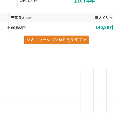
10.74
年
144.1万円
売電収入
導入メリッ
(年間)
+
=
140,88
66,583円
シミュレーション条件を変更する