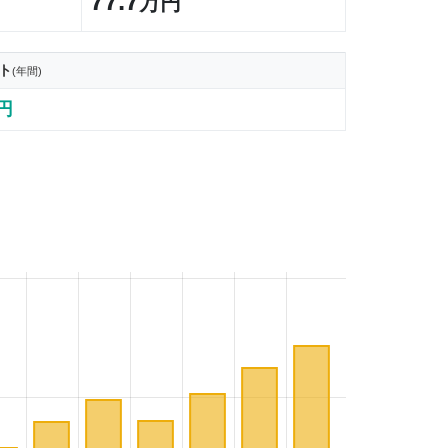
77.7
万円
ト
(年間)
7円