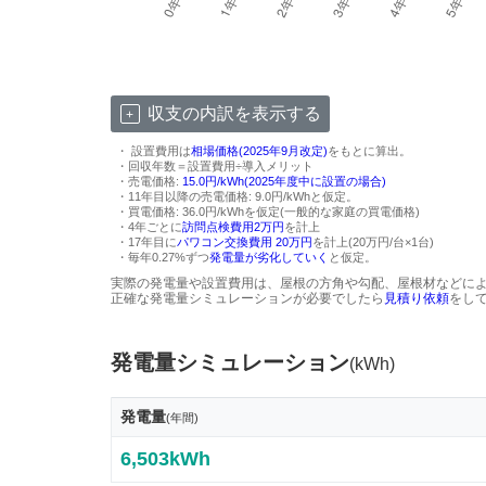
収支の内訳を表示する
・ 設置費用は
相場価格(2025年9月改定)
をもとに算出。
・回収年数＝設置費用÷導入メリット
・売電価格:
15.0円/kWh(2025年度中に設置の場合)
・11年目以降の売電価格: 9.0円/kWhと仮定。
・買電価格: 36.0円/kWhを仮定(一般的な家庭の買電価格)
・4年ごとに
訪問点検費用2万円
を計上
・17年目に
パワコン交換費用 20万円
を計上(20万円/台×1台)
・毎年0.27%ずつ
発電量が劣化していく
と仮定。
実際の発電量や設置費用は、屋根の方角や勾配、屋根材などに
正確な発電量シミュレーションが必要でしたら
見積り依頼
をし
発電量シミュレーション
(kWh)
発電量
(年間)
6,503kWh