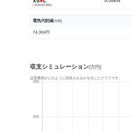
XS
●
L
6.08kW
( XLM120-380L)
電気代削減
(年間)
74,304円
収支シミュレーション
(万円)
設置費用がどのように回収されるかを示したグラフです。