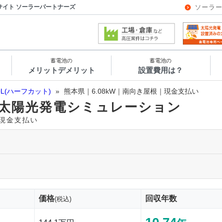
サイト ソーラーパートナーズ
ソーラ
蓄電池の
蓄電池の
メリットデメリット
設置費用は？
OL(ハーフカット)
»
熊本県｜6.08kW｜南向き屋根｜現金支払い
太陽光発電シミュレーション
｜現金支払い
価格
回収年数
(税込)