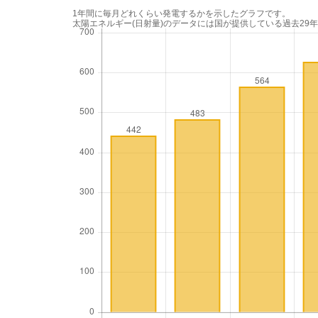
1年間に毎月どれくらい発電するかを示したグラフです。
太陽エネルギー(日射量)のデータには国が提供している過去29