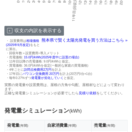
収支の内訳を表示する
熊本県で賢く太陽光発電を買う方法はこちら »
・ 設置費用は
相場価格
(2025年9月改定)
をもと
に算出。
・回収年数＝設置費用÷導入メリット
・売電価格:
15.0円/kWh(2025年度中に設置の場合)
・11年目以降の売電価格: 9.0円/kWhと仮定。
・買電価格: 36.0円/kWhを仮定(一般的な家庭の買電価格)
・4年ごとに
訪問点検費用2万円
を計上
・17年目に
パワコン交換費用 20万円
を計上(20万円/台×1台)
・毎年0.27%ずつ
発電量が劣化していく
と仮定。
実際の発電量や設置費用は、屋根の方角や勾配、屋根材などによって変わり
ます。
正確な発電量シミュレーションが必要でしたら
見積り依頼
をしてください。
発電量シミュレーション
(kWh)
発電量
自家消費量
売電量
(年間)
(年間)
(年間)