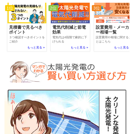
1位
2位
3位
電気代削減と節電
見積書で見るべき
設置費用・メーカ
効果
ポイント
ー相場一覧
電気代は4段階で劇的に下
３つ確認すべきポイントを
設置費用や相場に関するこ
げられる
ご紹介
とはこちら
もっと見る »
もっと見る »
もっと見る »