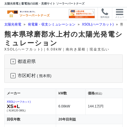
太陽光発電と蓄電池の比較・見積サイト ソーラーパートナーズ
無料相談
メニュー
太陽光発電
»
発電量・収支シミュレーション
»
XSOL(ハーフカット)
»
熊本
熊本県球磨郡水上村の太陽光発電シ
ミュレーション
XSOL(ハーフカット)｜6.08kW｜南向き屋根｜現金支払い
都道府県
市区町村
( 熊本県)
メーカー
kW数
価格
(税込)
XSOL(ハーフカット)
XS
●
L
6.08kW
144.1万円
( XLM120-380L)
回収年数
20年目利益