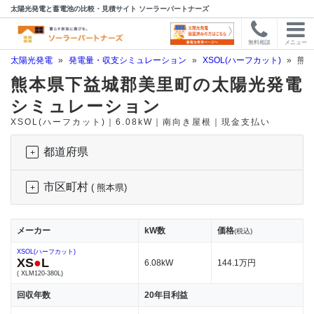
太陽光発電と蓄電池の比較・見積サイト ソーラーパートナーズ
無料相談
メニュー
太陽光発電
»
発電量・収支シミュレーション
»
XSOL(ハーフカット)
»
熊本
熊本県下益城郡美里町の太陽光発電
シミュレーション
XSOL(ハーフカット)｜6.08kW｜南向き屋根｜現金支払い
都道府県
市区町村
( 熊本県)
メーカー
kW数
価格
(税込)
XSOL(ハーフカット)
XS
●
L
6.08kW
144.1万円
( XLM120-380L)
回収年数
20年目利益