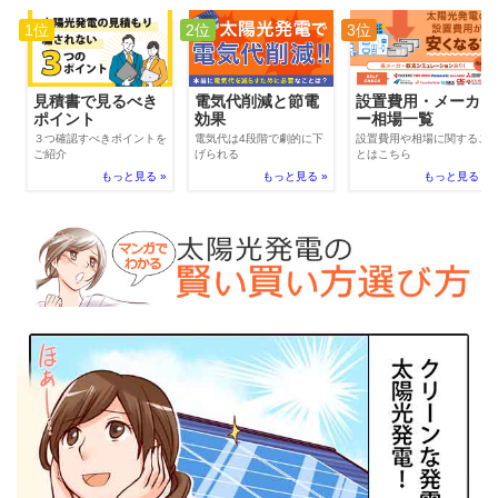
1位
2位
3位
電気代削減と節電
見積書で見るべき
設置費用・メーカ
効果
ポイント
ー相場一覧
電気代は4段階で劇的に下
３つ確認すべきポイントを
設置費用や相場に関するこ
げられる
ご紹介
とはこちら
もっと見る »
もっと見る »
もっと見る »