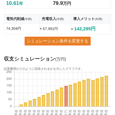
10.61
79.9
年
万円
電気代削減
売電収入
導入メリット
(年間)
(年間)
(年間)
142,295円
74,304円
+
67,991円
=
シミュレーション条件を変更する
収支シミュレーション
(万円)
設置費用がどのように回収されるかを示したグラフです。