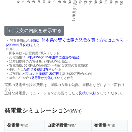
収支の内訳を表示する
熊本県で賢く太陽光発電を買う方法はこちら »
・ 設置費用は
相場価格
(2025年9月改定)
をもと
に算出。
・回収年数＝設置費用÷導入メリット
・売電価格:
15.0円/kWh(2025年度中に設置の場合)
・11年目以降の売電価格: 9.0円/kWhと仮定。
・買電価格: 36.0円/kWhを仮定(一般的な家庭の買電価格)
・4年ごとに
訪問点検費用2万円
を計上
・17年目に
パワコン交換費用 20万円
を計上(20万円/台×1台)
・毎年0.27%ずつ
発電量が劣化していく
と仮定。
実際の発電量や設置費用は、屋根の方角や勾配、屋根材などによって変わり
ます。
正確な発電量シミュレーションが必要でしたら
見積り依頼
をしてください。
発電量シミュレーション
(kWh)
発電量
自家消費量
売電量
(年間)
(年間)
(年間)