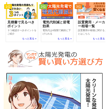
1位
2位
3位
電気代削減と節電
見積書で見るべき
設置費用・メーカ
効果
ポイント
ー相場一覧
電気代は4段階で劇的に下
３つ確認すべきポイントを
設置費用や相場に関するこ
げられる
ご紹介
とはこちら
もっと見る »
もっと見る »
もっと見る »