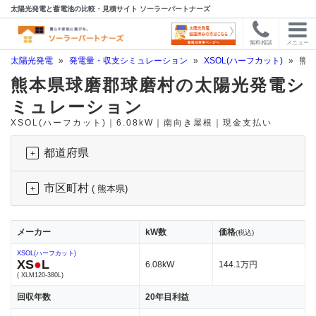
太陽光発電と蓄電池の比較・見積サイト ソーラーパートナーズ
無料相談
メニュー
太陽光発電
»
発電量・収支シミュレーション
»
XSOL(ハーフカット)
»
熊本
熊本県球磨郡球磨村の太陽光発電シ
ミュレーション
XSOL(ハーフカット)｜6.08kW｜南向き屋根｜現金支払い
都道府県
市区町村
( 熊本県)
メーカー
kW数
価格
(税込)
XSOL(ハーフカット)
XS
●
L
6.08kW
144.1万円
( XLM120-380L)
回収年数
20年目利益