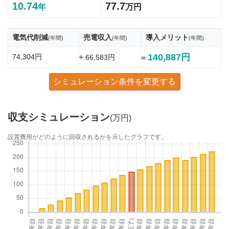
10.74
77.7
年
万円
電気代削減
売電収入
導入メリット
(年間)
(年間)
(年間)
140,887円
74,304円
+
66,583円
=
シミュレーション条件を変更する
収支シミュレーション
(万円)
設置費用がどのように回収されるかを示したグラフです。