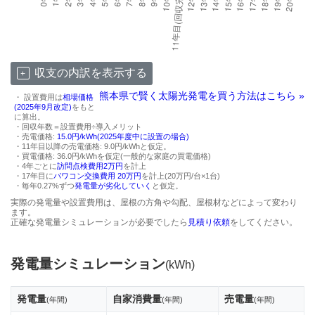
収支の内訳を表示する
熊本県で賢く太陽光発電を買う方法はこちら »
・ 設置費用は
相場価格
(2025年9月改定)
をもと
に算出。
・回収年数＝設置費用÷導入メリット
・売電価格:
15.0円/kWh(2025年度中に設置の場合)
・11年目以降の売電価格: 9.0円/kWhと仮定。
・買電価格: 36.0円/kWhを仮定(一般的な家庭の買電価格)
・4年ごとに
訪問点検費用2万円
を計上
・17年目に
パワコン交換費用 20万円
を計上(20万円/台×1台)
・毎年0.27%ずつ
発電量が劣化していく
と仮定。
実際の発電量や設置費用は、屋根の方角や勾配、屋根材などによって変わり
ます。
正確な発電量シミュレーションが必要でしたら
見積り依頼
をしてください。
発電量シミュレーション
(kWh)
発電量
自家消費量
売電量
(年間)
(年間)
(年間)