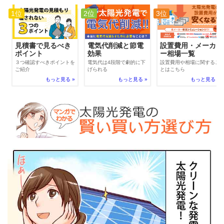
1位
2位
3位
電気代削減と節電
見積書で見るべき
設置費用・メーカ
効果
ポイント
ー相場一覧
電気代は4段階で劇的に下
３つ確認すべきポイントを
設置費用や相場に関するこ
げられる
ご紹介
とはこちら
もっと見る »
もっと見る »
もっと見る »