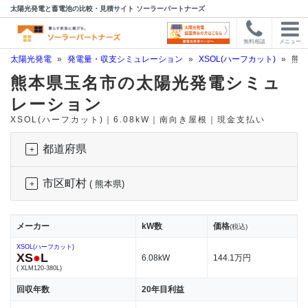
太陽光発電と蓄電池の比較・見積サイト ソーラーパートナーズ
無料相談
メニュー
太陽光発電
»
発電量・収支シミュレーション
»
XSOL(ハーフカット)
»
熊本
熊本県玉名市の太陽光発電シミュ
レーション
XSOL(ハーフカット)｜6.08kW｜南向き屋根｜現金支払い
都道府県
市区町村
( 熊本県)
メーカー
kW数
価格
(税込)
XSOL(ハーフカット)
XS
●
L
6.08kW
144.1万円
( XLM120-380L)
回収年数
20年目利益