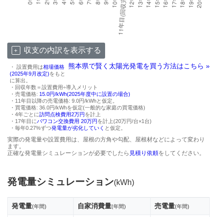
収支の内訳を表示する
熊本県で賢く太陽光発電を買う方法はこちら »
・ 設置費用は
相場価格
(2025年9月改定)
をもと
に算出。
・回収年数＝設置費用÷導入メリット
・売電価格:
15.0円/kWh(2025年度中に設置の場合)
・11年目以降の売電価格: 9.0円/kWhと仮定。
・買電価格: 36.0円/kWhを仮定(一般的な家庭の買電価格)
・4年ごとに
訪問点検費用2万円
を計上
・17年目に
パワコン交換費用 20万円
を計上(20万円/台×1台)
・毎年0.27%ずつ
発電量が劣化していく
と仮定。
実際の発電量や設置費用は、屋根の方角や勾配、屋根材などによって変わり
ます。
正確な発電量シミュレーションが必要でしたら
見積り依頼
をしてください。
発電量シミュレーション
(kWh)
発電量
自家消費量
売電量
(年間)
(年間)
(年間)