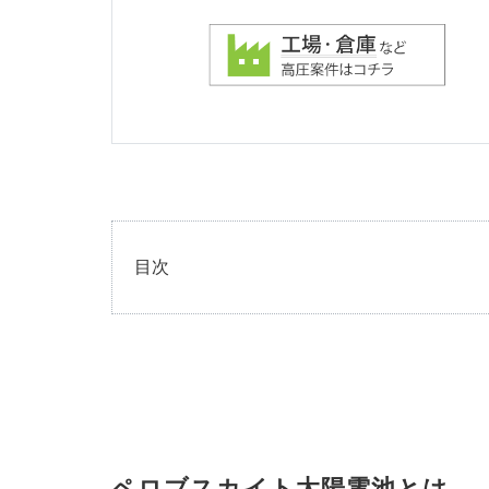
目次
1
ペロ
ブス
カイ
ト太
陽電
池と
は
2
ペロブスカイト太陽電池とは