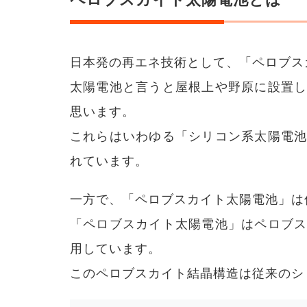
ペロ
ブス
カイ
ト太
陽電
日本発の再エネ技術として、「ペロブス
池の
太陽電池と言うと屋根上や野原に設置
最新
ニュ
思います。
ース
これらはいわゆる「シリコン系太陽電
2.1
京都
れています。
大学
が世
界最
一方で、「ペロブスカイト太陽電池」は
高ク
ラス
「ペロブスカイト太陽電池」はペロブ
の変
用しています。
換効
率を
このペロブスカイト結晶構造は従来のシ
発表
2.2