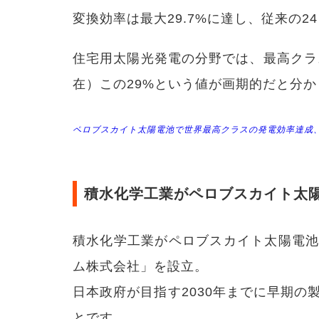
達で
変換効率は最大29.7%に達し、従来の2
きる
3.4
住宅用太陽光発電の分野では、最高クラス
変換
効率
在）この29%という値が画期的だと分
が高
い
4
ペロブスカイト太陽電池で世界最高クラスの発電効率達成
ペロ
ブス
カイ
ト太
積水化学工業がペロブスカイト太陽
陽電
池の
実用
積水化学工業がペロブスカイト太陽電
化に
向け
ム株式会社」を設立。
た課
題
日本政府が目指す2030年までに早期
4.1
とです。