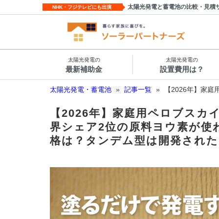
太陽光発電と蓄電池の比較・見積
NHK・フジテレビにも出演
太陽光発電の
太陽光発電の
最新補助金
設置費用は？
太陽光発電・蓄電池
»
記事一覧
»
【2026年】家庭
【2026年】家庭用ペロブス
界シェア2位の原料ヨウ素が使
格は？タンデム型は開発された