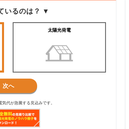
ているのは？ ▼
太陽光発電
■■■
次へ
電気代が急騰する見込みです。