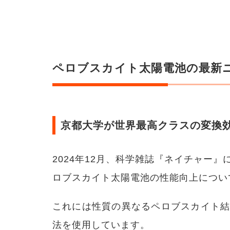
化を
待っ
た方
が良
い？
ペロブスカイト太陽電池の最新
3.1
収支
シミ
ュレ
ーシ
ョン
京都大学が世界最高クラスの変換
(万
円)
3.2
2024年12月、科学雑誌『ネイチャー
薄く
て軽
ロブスカイト太陽電池の性能向上につい
い
3.3
これには性質の異なるペロブスカイト
原料
を国
法を使用しています。
内調