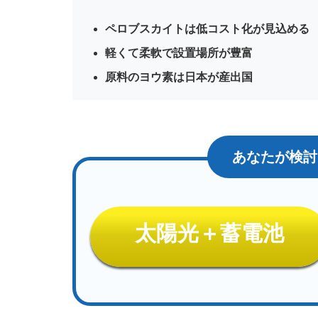
積水
化学
ペロブスカイトは低コスト化が見込める
工業
がペ
軽くて柔軟で設置場所が豊富
ロブ
スカ
原料のヨウ素は日本が産出国
イト
太陽
電池
を
2030
年に
量産
化予
定
3
太陽光＋蓄電池
結
局、
ペロ
ブス
カイ
トの
実用