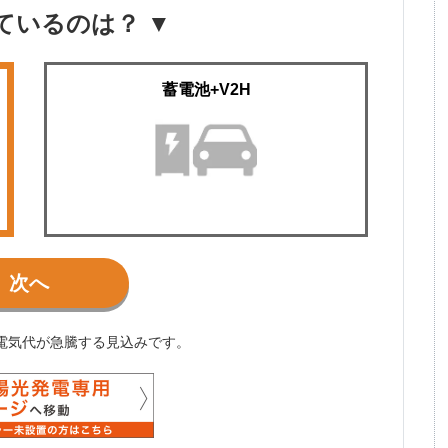
ているのは？ ▼
蓄電池+V2H
次へ
電気代が急騰する見込みです。