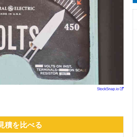
StockSnap.io
見積を比べる