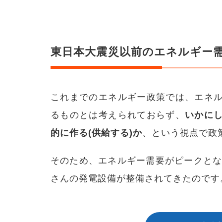
以前
のエ
ネル
ギー
需給
東日本大震災以前のエネルギー
2
東日
本大
震災
以後
これまでのエネルギー政策では、エネル
のエ
るものとは考えられておらず、
いかにし
ネル
ギー
的に作る(供給する)か
、という視点で政
需給
の見
直し
そのため、エネルギー需要がピークと
3
さんの発電設備が整備されてきたのです
ディ
マン
ドリ
スポ
ンス