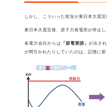
ネ導
入増
加へ
しかし、こういった状況が東日本大震災
の秘
策
「上
東日本大震災後、原子力発電所が停止し
げ
DR」
各電力会社からは
「節電要請」
が出さ
6
なぜ
が間引かれたりしていたのは、記憶に新
「上
げ
DR」
が必
要な
の
か？
7
「上
げ
DR」
の具