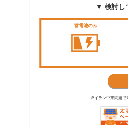
▼ 検討し
蓄電池のみ
※イラン中東問題で