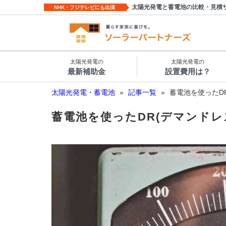
太陽光発電と蓄電池の比較・見積
NHK・フジテレビにも出演
太陽光発電の
太陽光発電の
最新補助金
設置費用は？
太陽光発電・蓄電池
»
記事一覧
»
蓄電池を使ったD
蓄電池を使ったDR(デマンド