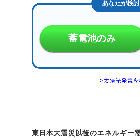
の定
義
3.1
ディ
マン
蓄電池のみ
ドリ
スポ
ンス
の方
法
4
>太陽光発電
ピー
ク削
減の
ため
の
「下
げ
DR」
東日本大震災以後のエネルギー
5
再エ