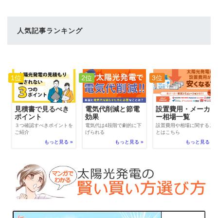
人気記事ランキング
1位
2位
3位
電気代削減と節電
見積書で見るべき
設置費用・メーカ
効果
ポイント
ー相場一覧
電気代は4段階で劇的に下
３つ確認すべきポイントを
設置費用や相場に関するこ
げられる
ご紹介
とはこちら
もっと見る »
もっと見る »
もっと見る »