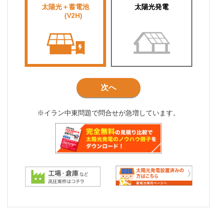
太陽光＋蓄電池
太陽光発電
■■■■
(V2H)
■■■
次へ
※イラン中東問題で問合せが急増しています。