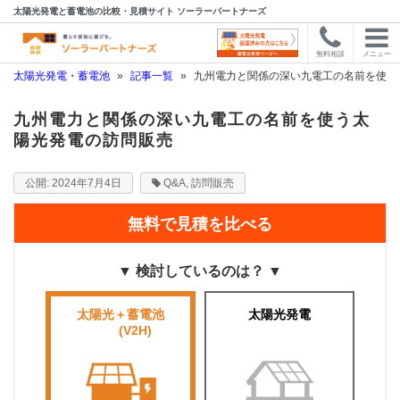
太陽光発電と蓄電池の比較・見積サイト ソーラーパートナーズ
無料相談
メニュー
太陽光発電・蓄電池
»
記事一覧
»
九州電力と関係の深い九電工の名前を使う
九州電力と関係の深い九電工の名前を使う太
陽光発電の訪問販売
2024年7月4日
Q&A
,
訪問販売
無料で見積を比べる
▼ 検討しているのは？ ▼
太陽光＋蓄電池
太陽光発電
■■■■
(V2H)
■■■