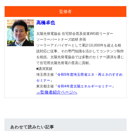
監修者
高橋卓也
太陽光発電協会 住宅部会普及促進WG前リーダー
ソーラーパートナーズ総研 所長
ソーラーアドバイザーとして累計10,000件を超える相
談対応に従事。その専門知識を活かしてコンテンツ制作
を統括。太陽光発電協会では多数のセミナー講演を通じ
て住宅用太陽光発電の普及に貢献。
■講演実績
埼玉県主催『
令和5年度埼玉県省エネ・再エネのすすめ
セミナー
』
東京都主催『
令和4年度太陽エネルギーセミナー
』
→監修者紹介ページへ
あわせて読みたい記事