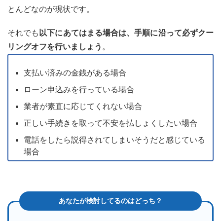
送る
とんどなのが現状です。
場合
それでも
以下にあてはまる場合は、手順に沿って必ずクー
5.1
リングオフを行いましょう
。
ハガ
キの
クー
支払い済みの金銭がある場合
リン
グオ
ローン申込みを行っている場合
フ通
知書
業者が素直に応じてくれない場合
の書
正しい手続きを取って不安を払しょくしたい場合
き方
5.2
電話をしたら説得されてしまいそうだと感じている
ハガ
場合
キの
クー
リン
グオ
フ通
知書
の送