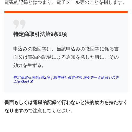
電磁的記録とはつまり、電子メール等のことを指します。
6.2
内容
証明
のク
ーリ
ング
特定商取引法第9条2項
オフ
通知
申込みの撤回等は、当該申込みの撤回等に係る書
書の
送り
面又は電磁的記録による通知を発した時に、その
方
効力を生ずる。
7
クー
特定商取引法第9条2項｜総務省行政管理局 法令データ提供システ
ム(e-Gov)
リン
グオ
フで
困っ
書面もしくは電磁的記録で行わないと法的効力を持たなく
たら
消費
なります
ので注意してください。
生活
セン
ター