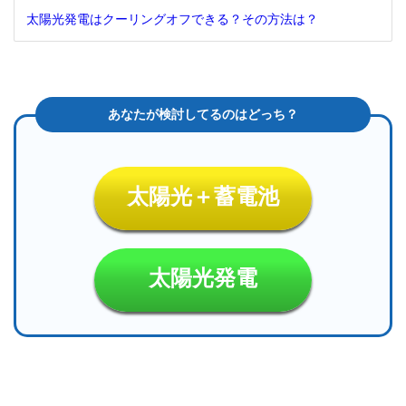
3
太陽光発電はクーリングオフできる？その方法は？
クー
リン
グオ
フの
方法
3.1
特定
商取
引法
太陽光＋蓄電池
第9
条2
項
4
太陽光発電
クー
リン
グオ
フ通
知書
を電
磁的