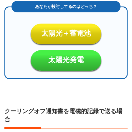
へ相
談を
7.1
消費
者ホ
太陽光＋蓄電池
ット
ライ
ン
（全
太陽光発電
国統
一番
号）
｜国
民生
活セ
ンタ
ー
8
クーリングオフ通知書を電磁的記録で送る場
クー
合
リン
グオ
フす