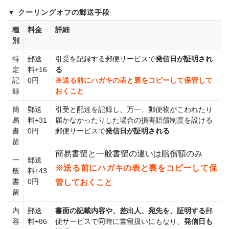
クーリングオフの郵送手段
種
料金
詳細
別
特
郵送
引受を記録する郵便サービスで
発信日が証明され
定
料+16
る
記
0円
※送る前にハガキの表と裏をコピーして保管して
録
おくこと
簡
郵送
引受と配達を記録し、万一、郵便物がこわれたり
易
料+31
届かなかったりした場合の損害賠償制度を設ける
書
0円
郵便サービスで
発信日が証明される
留
簡易書留と一般書留の違いは賠償額のみ
一
郵送
※送る前にハガキの表と裏をコピーして保
般
料+43
書
0円
管しておくこと
留
内
郵送
書面の記載内容や、差出人、宛先を、証明する
郵
容
料+86
便サービスで同時に書留扱いにもなり、
発信日も