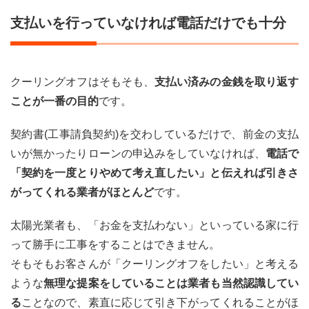
記録
で送
支払いを行っていなければ電話だけでも十分
る場
合
4.1
クーリングオフはそもそも、
支払い済みの金銭を取り返す
メー
ルの
ことが一番の目的
です。
クー
リン
契約書(工事請負契約)を交わしているだけで、前金の支払
グオ
フ通
いが無かったりローンの申込みをしていなければ、
電話で
知書
「契約を一度とりやめて考え直したい」と伝えれば引きさ
の書
き方
がってくれる業者がほとんど
です。
5
太陽光業者も、「お金を支払わない」といっている家に行
クー
リン
って勝手に工事をすることはできません。
グオ
そもそもお客さんが「クーリングオフをしたい」と考える
フ通
知書
ような
無理な提案をしていることは業者も当然認識してい
を書
る
ことなので、素直に応じて引き下がってくれることがほ
面で