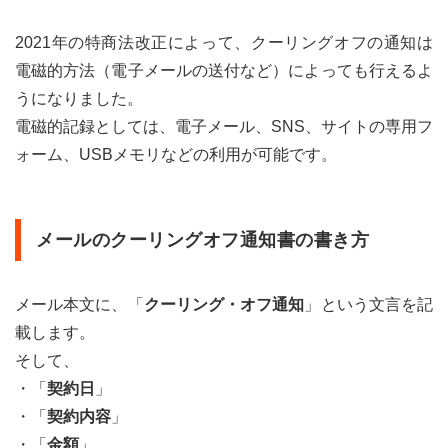
べき
かど
2021年の特商法改正によって、クーリングオフの通知は
うか
電磁的方法（電子メールの送付など）によっても行えるよ
はご
相談
うになりました。
くだ
電磁的記録としては、電子メール、SNS、サイトの専用フ
さい
ォーム、USBメモリなどの利用が可能です。
メールのクーリングオフ通知書の書き方
メール本文に、「
クーリング・オフ通知
」という文言を記
載します。
そして、
・「
契約日
」
・「
契約内容
」
・「
金額
」