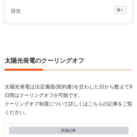
目次
1
太陽
光発
電の
クー
リン
グオ
太陽光発電のクーリングオフ
フ
2
支払
いを
太陽光発電は法定書面(契約書)を交わした日から数えて8
行っ
てい
日間はクーリングオフが可能です。
なけ
クーリングオフ制度について詳しくはこちらの記事をご覧
れば
電話
ください。
だけ
でも
十分
関連記事