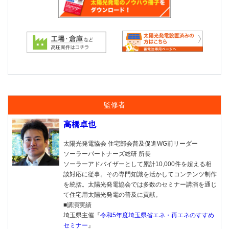
監修者
高橋卓也
太陽光発電協会 住宅部会普及促進WG前リーダー
ソーラーパートナーズ総研 所長
ソーラーアドバイザーとして累計10,000件を超える相
談対応に従事。その専門知識を活かしてコンテンツ制作
を統括。太陽光発電協会では多数のセミナー講演を通じ
て住宅用太陽光発電の普及に貢献。
■講演実績
埼玉県主催『
令和5年度埼玉県省エネ・再エネのすすめ
セミナー
』