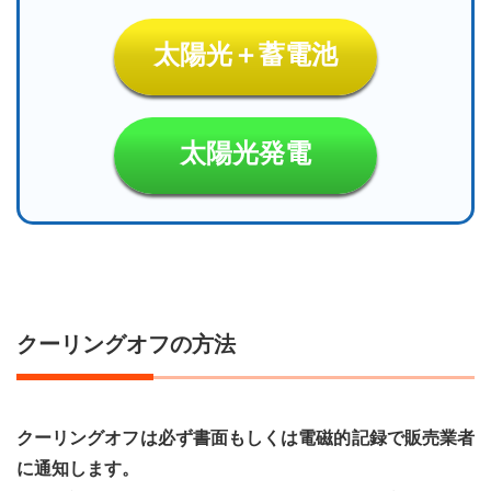
り方
6
太陽光＋蓄電池
内容
証明
のク
ーリ
太陽光発電
ング
オフ
通知
書
6.1
内容
証明
のク
クーリングオフの方法
ーリ
ング
オフ
通知
書の
クーリングオフは必ず書面もしくは電磁的記録で販売業者
書き
に通知します。
方