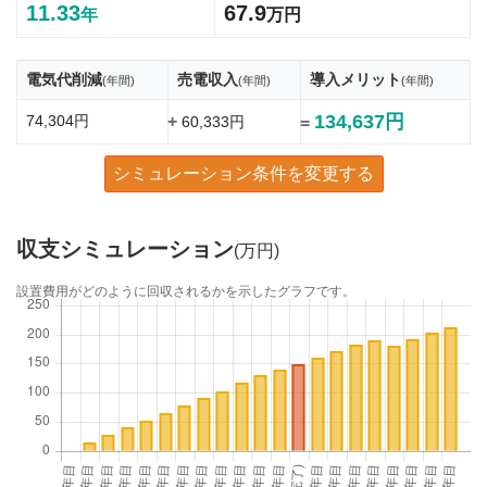
11.33
67.9
年
万円
電気代削減
売電収入
導入メリット
(年間)
(年間)
(年間)
134,637円
74,304円
+
60,333円
=
シミュレーション条件を変更する
収支シミュレーション
(万円)
設置費用がどのように回収されるかを示したグラフです。