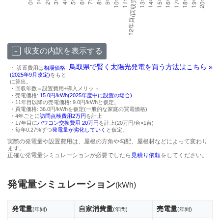
収支の内訳を表示する
鳥取県で賢く太陽光発電を買う方法はこちら »
・ 設置費用は
相場価格
(2025年9月改定)
をもと
に算出。
・回収年数＝設置費用÷導入メリット
・売電価格:
15.0円/kWh(2025年度中に設置の場合)
・11年目以降の売電価格: 9.0円/kWhと仮定。
・買電価格: 36.0円/kWhを仮定(一般的な家庭の買電価格)
・4年ごとに
訪問点検費用2万円
を計上
・17年目に
パワコン交換費用 20万円
を計上(20万円/台×1台)
・毎年0.27%ずつ
発電量が劣化していく
と仮定。
実際の発電量や設置費用は、屋根の方角や勾配、屋根材などによって変わり
ます。
正確な発電量シミュレーションが必要でしたら
見積り依頼
をしてください。
発電量シミュレーション
(kWh)
発電量
自家消費量
売電量
(年間)
(年間)
(年間)