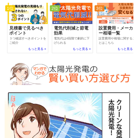
1位
2位
3位
電気代削減と節電
見積書で見るべき
設置費用・メーカ
効果
ポイント
ー相場一覧
電気代は4段階で劇的に下
３つ確認すべきポイントを
設置費用や相場に関するこ
げられる
ご紹介
とはこちら
もっと見る »
もっと見る »
もっと見る »