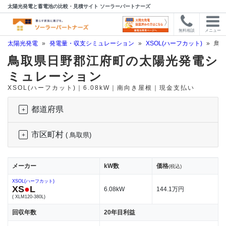
太陽光発電と蓄電池の比較・見積サイト ソーラーパートナーズ
無料相談
メニュー
太陽光発電
»
発電量・収支シミュレーション
»
XSOL(ハーフカット)
»
鳥取
鳥取県日野郡江府町の太陽光発電シ
ミュレーション
XSOL(ハーフカット)｜6.08kW｜南向き屋根｜現金支払い
都道府県
市区町村
( 鳥取県)
メーカー
kW数
価格
(税込)
XSOL(ハーフカット)
XS
●
L
6.08kW
144.1万円
( XLM120-380L)
回収年数
20年目利益