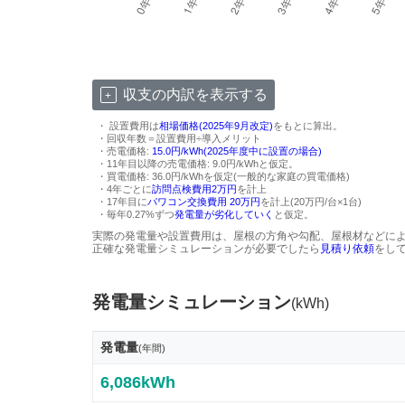
収支の内訳を表示する
・ 設置費用は
相場価格(2025年9月改定)
をもとに算出。
・回収年数＝設置費用÷導入メリット
・売電価格:
15.0円/kWh(2025年度中に設置の場合)
・11年目以降の売電価格: 9.0円/kWhと仮定。
・買電価格: 36.0円/kWhを仮定(一般的な家庭の買電価格)
・4年ごとに
訪問点検費用2万円
を計上
・17年目に
パワコン交換費用 20万円
を計上(20万円/台×1台)
・毎年0.27%ずつ
発電量が劣化していく
と仮定。
実際の発電量や設置費用は、屋根の方角や勾配、屋根材などに
正確な発電量シミュレーションが必要でしたら
見積り依頼
をし
発電量シミュレーション
(kWh)
発電量
(年間)
6,086kWh