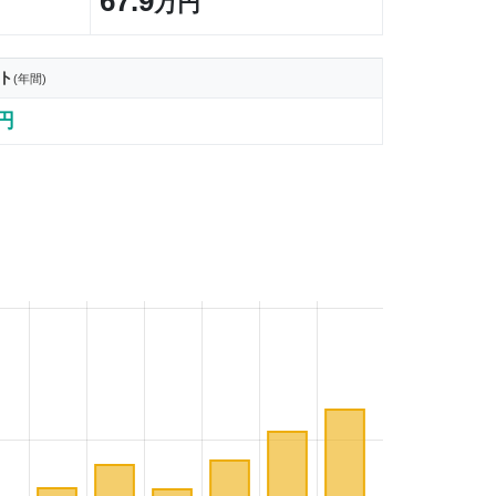
67.9
万円
ト
(年間)
7円