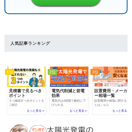
人気記事ランキング
1位
2位
3位
電気代削減と節電
見積書で見るべき
設置費用・メーカ
効果
ポイント
ー相場一覧
電気代は4段階で劇的に下
３つ確認すべきポイントを
設置費用や相場に関するこ
げられる
ご紹介
とはこちら
もっと見る »
もっと見る »
もっと見る »