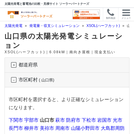
太陽光発電と蓄電池の比較・見積サイト ソーラーパートナーズ
無料相談
メニュー
太陽光発電
»
発電量・収支シミュレーション
»
XSOL(ハーフカット)
»
山口
山口県の太陽光発電シミュレーシ
ョン
XSOL(ハーフカット)｜6.08kW｜南向き屋根｜現金支払い
都道府県
市区町村
( 山口県)
市区町村を選択すると、より正確なシミュレーション
になります。
下関市
宇部市
山口市
萩市
防府市
下松市
岩国市
光市
長門市
柳井市
美祢市
周南市
山陽小野田市
大島郡周防