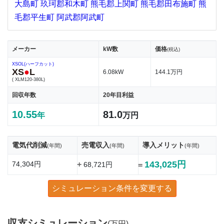
大島町
玖珂郡和木町
熊毛郡上関町
熊毛郡田布施町
熊
毛郡平生町
阿武郡阿武町
メーカー
kW数
価格
(税込)
XSOL(ハーフカット)
XS
●
L
6.08kW
144.1万円
( XLM120-380L)
回収年数
20年目利益
10.55
81.0
年
万円
電気代削減
売電収入
導入メリット
(年間)
(年間)
(年間)
143,025円
74,304円
+
68,721円
=
シミュレーション条件を変更する
収支シミュレーション
(万円)