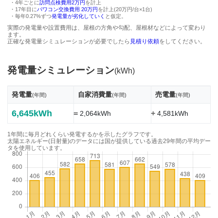
・4年ごとに
訪問点検費用2万円
を計上
・17年目に
パワコン交換費用 20万円
を計上(20万円/台×1台)
・毎年0.27%ずつ
発電量が劣化していく
と仮定。
実際の発電量や設置費用は、屋根の方角や勾配、屋根材などによって変わり
ます。
正確な発電量シミュレーションが必要でしたら
見積り依頼
をしてください。
発電量シミュレーション
(kWh)
発電量
自家消費量
売電量
(年間)
(年間)
(年間)
6,645kWh
=
+
2,064kWh
4,581kWh
1年間に毎月どれくらい発電するかを示したグラフです。
太陽エネルギー(日射量)のデータには国が提供している過去29年間の平均デー
タを使用しています。