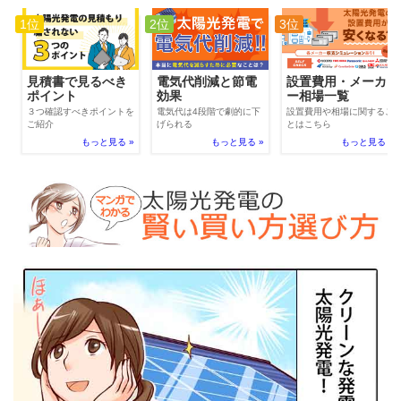
1位
2位
3位
電気代削減と節電
見積書で見るべき
設置費用・メーカ
効果
ポイント
ー相場一覧
電気代は4段階で劇的に下
３つ確認すべきポイントを
設置費用や相場に関するこ
げられる
ご紹介
とはこちら
もっと見る »
もっと見る »
もっと見る »