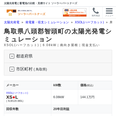
太陽光発電と蓄電池の比較・見積サイト ソーラーパートナーズ
無料相談
メニュー
太陽光発電
»
発電量・収支シミュレーション
»
XSOL(ハーフカット)
»
鳥取
鳥取県八頭郡智頭町の太陽光発電シ
ミュレーション
XSOL(ハーフカット)｜6.08kW｜南向き屋根｜現金支払い
都道府県
市区町村
( 鳥取県)
メーカー
kW数
価格
(税込)
XSOL(ハーフカット)
XS
●
L
6.08kW
144.1万円
( XLM120-380L)
回収年数
20年目利益