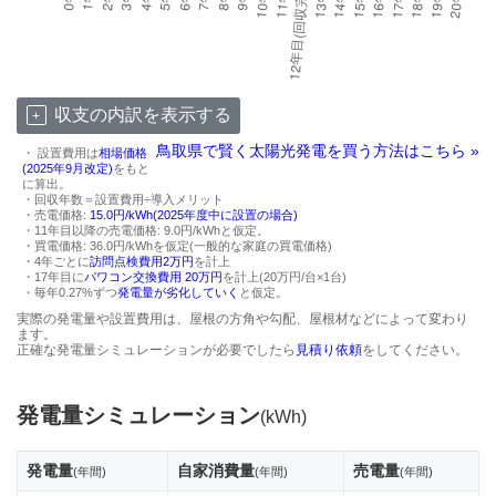
収支の内訳を表示する
鳥取県で賢く太陽光発電を買う方法はこちら »
・ 設置費用は
相場価格
(2025年9月改定)
をもと
に算出。
・回収年数＝設置費用÷導入メリット
・売電価格:
15.0円/kWh(2025年度中に設置の場合)
・11年目以降の売電価格: 9.0円/kWhと仮定。
・買電価格: 36.0円/kWhを仮定(一般的な家庭の買電価格)
・4年ごとに
訪問点検費用2万円
を計上
・17年目に
パワコン交換費用 20万円
を計上(20万円/台×1台)
・毎年0.27%ずつ
発電量が劣化していく
と仮定。
実際の発電量や設置費用は、屋根の方角や勾配、屋根材などによって変わり
ます。
正確な発電量シミュレーションが必要でしたら
見積り依頼
をしてください。
発電量シミュレーション
(kWh)
発電量
自家消費量
売電量
(年間)
(年間)
(年間)