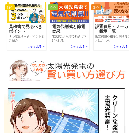
1位
2位
3位
電気代削減と節電
見積書で見るべき
設置費用・メーカ
効果
ポイント
ー相場一覧
電気代は4段階で劇的に下
３つ確認すべきポイントを
設置費用や相場に関するこ
げられる
ご紹介
とはこちら
もっと見る »
もっと見る »
もっと見る »