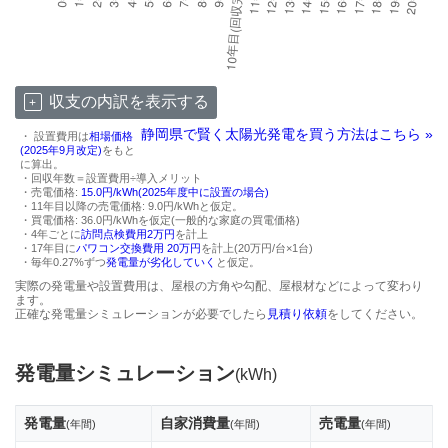
収支の内訳を表示する
静岡県で賢く太陽光発電を買う方法はこちら »
・ 設置費用は
相場価格
(2025年9月改定)
をもと
に算出。
・回収年数＝設置費用÷導入メリット
・売電価格:
15.0円/kWh(2025年度中に設置の場合)
・11年目以降の売電価格: 9.0円/kWhと仮定。
・買電価格: 36.0円/kWhを仮定(一般的な家庭の買電価格)
・4年ごとに
訪問点検費用2万円
を計上
・17年目に
パワコン交換費用 20万円
を計上(20万円/台×1台)
・毎年0.27%ずつ
発電量が劣化していく
と仮定。
実際の発電量や設置費用は、屋根の方角や勾配、屋根材などによって変わり
ます。
正確な発電量シミュレーションが必要でしたら
見積り依頼
をしてください。
発電量シミュレーション
(kWh)
発電量
自家消費量
売電量
(年間)
(年間)
(年間)