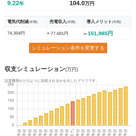
9.22
104.0
年
万円
電気代削減
売電収入
導入メリット
(年間)
(年間)
(年間)
151,985円
74,304円
+
77,681円
=
シミュレーション条件を変更する
収支シミュレーション
(万円)
設置費用がどのように回収されるかを示したグラフです。