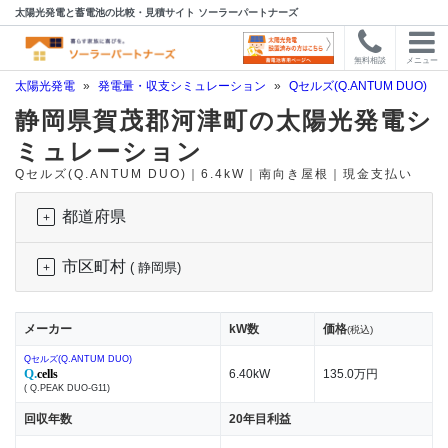
太陽光発電と蓄電池の比較・見積サイト ソーラーパートナーズ
無料相談
メニュー
太陽光発電
»
発電量・収支シミュレーション
»
Qセルズ(Q.ANTUM DUO)
»
静岡県賀茂郡河津町の太陽光発電シ
ミュレーション
Qセルズ(Q.ANTUM DUO)｜6.4kW｜南向き屋根｜現金支払い
都道府県
市区町村
( 静岡県)
メーカー
kW数
価格
(税込)
Qセルズ(Q.ANTUM DUO)
Q.
cells
6.40kW
135.0万円
( Q.PEAK DUO-G11)
回収年数
20年目利益