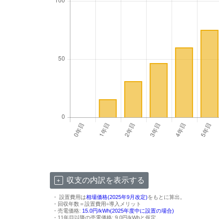
収支の内訳を表示する
・ 設置費用は
相場価格(2025年9月改定)
をもとに算出。
・回収年数＝設置費用÷導入メリット
・売電価格:
15.0円/kWh(2025年度中に設置の場合)
・11年目以降の売電価格: 9.0円/kWhと仮定。