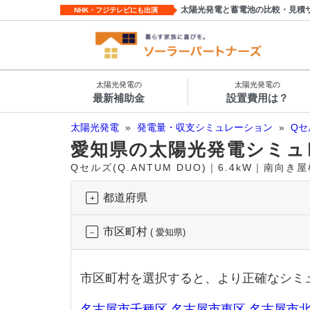
太陽光発電と蓄電池の比較・見積
NHK・フジテレビにも出演
太陽光発電の
太陽光発電の
最新補助金
設置費用は？
太陽光発電
»
発電量・収支シミュレーション
»
Qセ
愛知県の太陽光発電シミュ
Qセルズ(Q.ANTUM DUO)｜6.4kW｜南向
都道府県
市区町村
( 愛知県)
市区町村を選択すると、より正確なシミ
名古屋市千種区
名古屋市東区
名古屋市