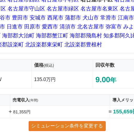
南区
名古屋市守山区
名古屋市緑区
名古屋市名東区
名古
谷市
豊田市
安城市
西尾市
蒲郡市
犬山市
常滑市
江南市
市
日進市
田原市
愛西市
清須市
北名古屋市
弥富市
みよ
町
海部郡大治町
海部郡蟹江町
海部郡飛島村
知多郡阿久
楽郡設楽町
北設楽郡東栄町
北設楽郡豊根村
価格
回収年数
(税込)
9.00
年
W
135.0万円
売電収入
導入メリッ
(年間)
+
=
155,65
81,355円
シミュレーション条件を変更する