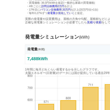
・買電価格: 36.0円/kWhを仮定(一般的な家庭の買電価格)
・4年ごとに
訪問点検費用2万円
を計上
・17年目に
パワコン交換費用 20万円
を計上(20万円/台×1台)
・毎年0.27%ずつ
発電量が劣化していく
と仮定。
実際の発電量や設置費用は、屋根の方角や勾配、屋根材などに
正確な発電量シミュレーションが必要でしたら
見積り依頼
をし
発電量シミュレーション
(kWh)
発電量
(年間)
7,488kWh
1年間に毎月どれくらい発電するかを示したグラフです。
太陽エネルギー(日射量)のデータには国が提供している過去29