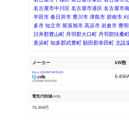
名古屋市中川区
名古屋市港区
名古屋市
半田市
春日井市
豊川市
津島市
碧南市
刈
多市
知立市
尾張旭市
高浜市
岩倉市
豊明
日井郡豊山町
丹羽郡大口町
丹羽郡扶桑
美浜町
知多郡武豊町
額田郡幸田町
北設
メーカー
kW数
Qセルズ(Q.ANTUM DUO)
Q.
6.40k
cells
( Q.PEAK DUO-G11)
電気代削減
(年間)
74,304円