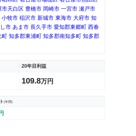
屋市天白区
豊橋市
岡崎市
一宮市
瀬戸市
小牧市
稲沢市
新城市
東海市
大府市
知
し市
あま市
長久手市
愛知郡東郷町
西春
比町
知多郡東浦町
知多郡南知多町
知多郡
20年目利益
109.8
万円
ト
(年間)
9円