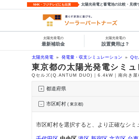
太陽光発電と蓄電池の比較・見積
NHK・フジテレビにも出演
太陽光発電の
太陽光発電の
最新補助金
設置費用は？
太陽光発電
»
発電量・収支シミュレーション
»
Qセ
東京都の太陽光発電シミュ
Qセルズ(Q.ANTUM DUO)｜6.4kW｜南向
都道府県
市区町村
( 東京都)
市区町村を選択すると、より正確なシミ
千代田区
中央区
港区
新宿区
文京区
台東