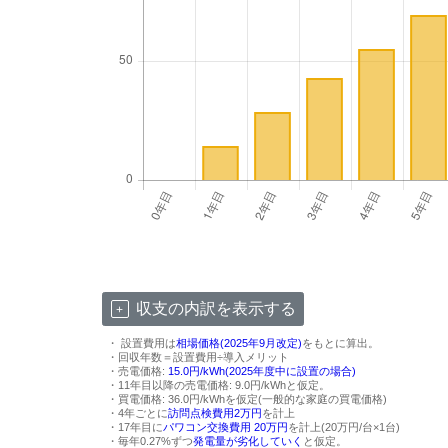
収支の内訳を表示する
・ 設置費用は
相場価格(2025年9月改定)
をもとに算出。
・回収年数＝設置費用÷導入メリット
・売電価格:
15.0円/kWh(2025年度中に設置の場合)
・11年目以降の売電価格: 9.0円/kWhと仮定。
・買電価格: 36.0円/kWhを仮定(一般的な家庭の買電価格)
・4年ごとに
訪問点検費用2万円
を計上
・17年目に
パワコン交換費用 20万円
を計上(20万円/台×1台)
・毎年0.27%ずつ
発電量が劣化していく
と仮定。