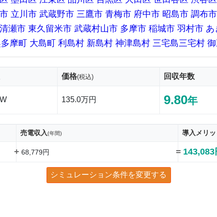
市
立川市
武蔵野市
三鷹市
青梅市
府中市
昭島市
調布市
清瀬市
東久留米市
武蔵村山市
多摩市
稲城市
羽村市
あ
奥多摩町
大島町
利島村
新島村
神津島村
三宅島三宅村
御
価格
回収年数
(税込)
9.80
年
kW
135.0万円
売電収入
導入メリッ
(年間)
+
=
143,08
68,779円
シミュレーション条件を変更する