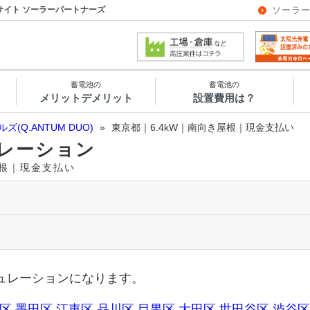
サイト ソーラーパートナーズ
ソーラ
蓄電池の
蓄電池の
メリットデメリット
設置費用は？
ルズ(Q.ANTUM DUO)
»
東京都｜6.4kW｜南向き屋根｜現金支払い
レーション
き屋根｜現金支払い
ュレーションになります。
区
墨田区
江東区
品川区
目黒区
大田区
世田谷区
渋谷区