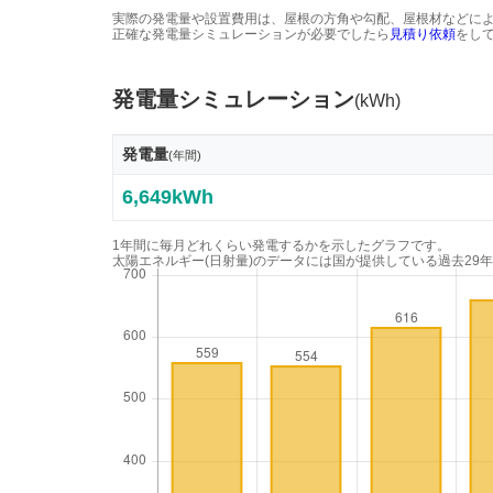
実際の発電量や設置費用は、屋根の方角や勾配、屋根材などに
正確な発電量シミュレーションが必要でしたら
見積り依頼
をし
発電量シミュレーション
(kWh)
発電量
(年間)
6,649kWh
1年間に毎月どれくらい発電するかを示したグラフです。
太陽エネルギー(日射量)のデータには国が提供している過去29