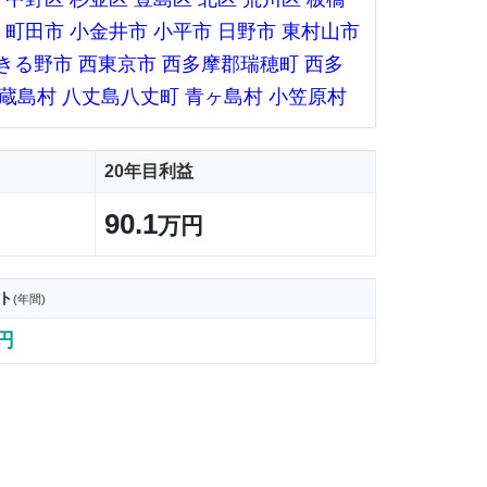
町田市
小金井市
小平市
日野市
東村山市
きる野市
西東京市
西多摩郡瑞穂町
西多
蔵島村
八丈島八丈町
青ヶ島村
小笠原村
20年目利益
90.1
万円
ト
(年間)
3円