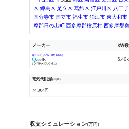
区
練馬区
足立区
葛飾区
江戸川区
八王子
国分寺市
国立市
福生市
狛江市
東大和市
摩郡日の出町
西多摩郡檜原村
西多摩郡
メーカー
kW数
Qセルズ(Q.ANTUM DUO)
Q.
6.40
cells
( Q.PEAK DUO-G11)
電気代削減
(年間)
74,304円
収支シミュレーション
(万円)