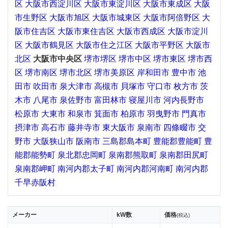
区
大阪市西淀川区
大阪市東淀川区
大阪市東成区
大阪
市生野区
大阪市旭区
大阪市城東区
大阪市阿倍野区
大
阪市住吉区
大阪市東住吉区
大阪市西成区
大阪市淀川
区
大阪市鶴見区
大阪市住之江区
大阪市平野区
大阪市
北区
大阪市中央区
堺市堺区
堺市中区
堺市東区
堺市西
区
堺市南区
堺市北区
堺市美原区
岸和田市
豊中市
池
田市
吹田市
泉大津市
高槻市
貝塚市
守口市
枚方市
茨
木市
八尾市
泉佐野市
富田林市
寝屋川市
河内長野市
松原市
大東市
和泉市
箕面市
柏原市
羽曳野市
門真市
摂津市
高石市
藤井寺市
東大阪市
泉南市
四條畷市
交
野市
大阪狭山市
阪南市
三島郡島本町
豊能郡豊能町
豊
能郡能勢町
泉北郡忠岡町
泉南郡熊取町
泉南郡田尻町
泉南郡岬町
南河内郡太子町
南河内郡河南町
南河内郡
千早赤阪村
メーカー
kW数
価格
(税込)