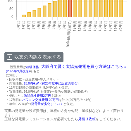
収支の内訳を表示する
大阪府で賢く太陽光発電を買う方法はこちら »
・ 設置費用は
相場価格
(2025年9月改定)
をもと
に算出。
・回収年数＝設置費用÷導入メリット
・売電価格:
15.0円/kWh(2025年度中に設置の場合)
・11年目以降の売電価格: 9.0円/kWhと仮定。
・買電価格: 36.0円/kWhを仮定(一般的な家庭の買電価格)
・4年ごとに
訪問点検費用2万円
を計上
・17年目に
パワコン交換費用 20万円
を計上(20万円/台×1台)
・毎年0.27%ずつ
発電量が劣化していく
と仮定。
実際の発電量や設置費用は、屋根の方角や勾配、屋根材などによって変わり
ます。
正確な発電量シミュレーションが必要でしたら
見積り依頼
をしてください。