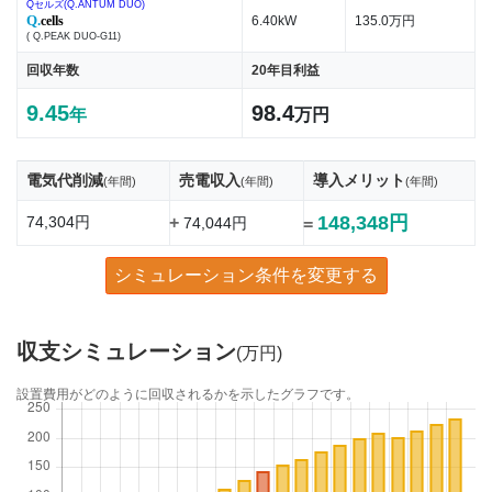
Qセルズ(Q.ANTUM DUO)
Q.
cells
6.40kW
135.0万円
( Q.PEAK DUO-G11)
回収年数
20年目利益
9.45
98.4
年
万円
電気代削減
売電収入
導入メリット
(年間)
(年間)
(年間)
148,348円
74,304円
+
74,044円
=
シミュレーション条件を変更する
収支シミュレーション
(万円)
設置費用がどのように回収されるかを示したグラフです。