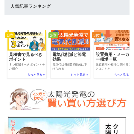
人気記事ランキング
1位
2位
3位
電気代削減と節電
見積書で見るべき
設置費用・メーカ
効果
ポイント
ー相場一覧
電気代は4段階で劇的に下
３つ確認すべきポイントを
設置費用や相場に関するこ
げられる
ご紹介
とはこちら
もっと見る »
もっと見る »
もっと見る »