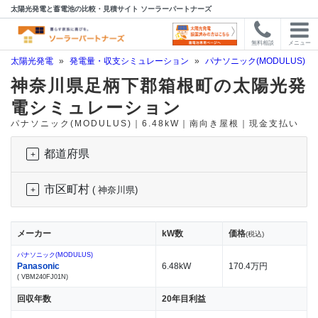
太陽光発電と蓄電池の比較・見積サイト ソーラーパートナーズ
無料相談
メニュー
太陽光発電
»
発電量・収支シミュレーション
»
パナソニック(MODULUS)
»
神奈川県足柄下郡箱根町の太陽光発
電シミュレーション
パナソニック(MODULUS)｜6.48kW｜南向き屋根｜現金支払い
都道府県
市区町村
( 神奈川県)
メーカー
kW数
価格
(税込)
パナソニック(MODULUS)
Panasonic
6.48kW
170.4万円
( VBM240FJ01N)
回収年数
20年目利益