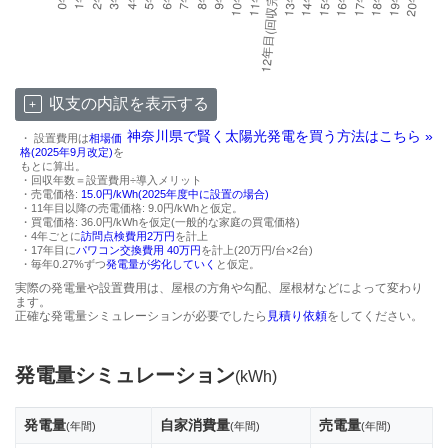
収支の内訳を表示する
神奈川県で賢く太陽光発電を買う方法はこちら »
・ 設置費用は
相場価
格(2025年9月改定)
を
もとに算出。
・回収年数＝設置費用÷導入メリット
・売電価格:
15.0円/kWh(2025年度中に設置の場合)
・11年目以降の売電価格: 9.0円/kWhと仮定。
・買電価格: 36.0円/kWhを仮定(一般的な家庭の買電価格)
・4年ごとに
訪問点検費用2万円
を計上
・17年目に
パワコン交換費用 40万円
を計上(20万円/台×2台)
・毎年0.27%ずつ
発電量が劣化していく
と仮定。
実際の発電量や設置費用は、屋根の方角や勾配、屋根材などによって変わり
ます。
正確な発電量シミュレーションが必要でしたら
見積り依頼
をしてください。
発電量シミュレーション
(kWh)
発電量
自家消費量
売電量
(年間)
(年間)
(年間)