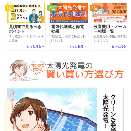
1位
2位
3位
電気代削減と節電
見積書で見るべき
設置費用・メーカ
効果
ポイント
ー相場一覧
電気代は4段階で劇的に下
３つ確認すべきポイントを
設置費用や相場に関するこ
げられる
ご紹介
とはこちら
もっと見る »
もっと見る »
もっと見る »