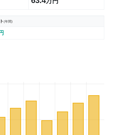
63.4
万円
ト
(年間)
3円