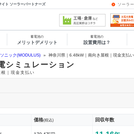
サイト ソーラーパートナーズ
ソーラ
蓄電池の
蓄電池の
メリットデメリット
設置費用は？
ソニック(MODULUS)
»
神奈川県｜6.48kW｜南向き屋根｜現金支払い
電シミュレーション
き屋根｜現金支払い
価格
回収年数
(税込)