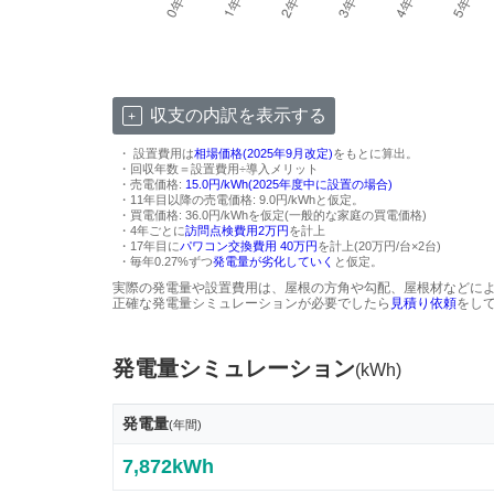
収支の内訳を表示する
・ 設置費用は
相場価格(2025年9月改定)
をもとに算出。
・回収年数＝設置費用÷導入メリット
・売電価格:
15.0円/kWh(2025年度中に設置の場合)
・11年目以降の売電価格: 9.0円/kWhと仮定。
・買電価格: 36.0円/kWhを仮定(一般的な家庭の買電価格)
・4年ごとに
訪問点検費用2万円
を計上
・17年目に
パワコン交換費用 40万円
を計上(20万円/台×2台)
・毎年0.27%ずつ
発電量が劣化していく
と仮定。
実際の発電量や設置費用は、屋根の方角や勾配、屋根材などに
正確な発電量シミュレーションが必要でしたら
見積り依頼
をし
発電量シミュレーション
(kWh)
発電量
(年間)
7,872kWh