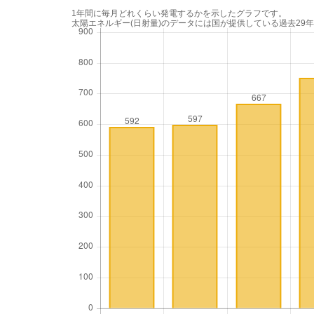
1年間に毎月どれくらい発電するかを示したグラフです。
太陽エネルギー(日射量)のデータには国が提供している過去29