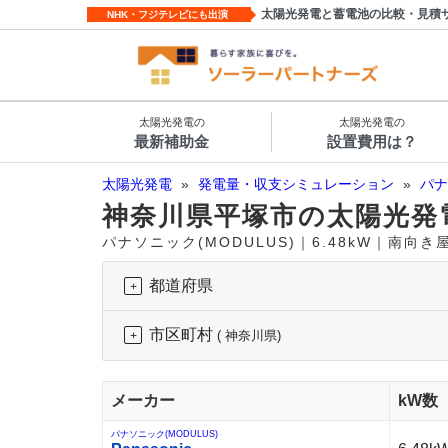
太陽光発電と蓄電池の比較・見積
NHK・フジテレビにも出演
太陽光発電の
太陽光発電の
最新補助金
設置費用は？
太陽光発電
»
発電量・収支シミュレーション
»
パナ
神奈川県平塚市の太陽光発
パナソニック(MODULUS)｜6.48kW｜南向
都道府県
市区町村
( 神奈川県)
メーカー
kW数
パナソニック(MODULUS)