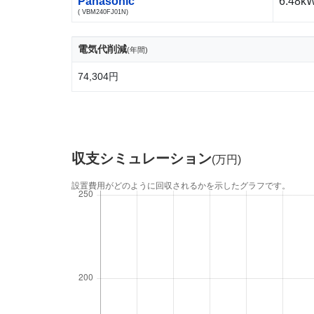
Panasonic
6.48k
( VBM240FJ01N)
電気代削減
(年間)
74,304円
収支シミュレーション
(万円)
設置費用がどのように回収されるかを示したグラフです。