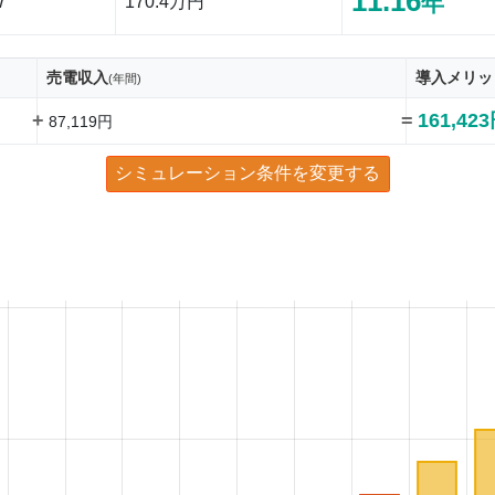
11.16
年
W
170.4万円
売電収入
導入メリッ
(年間)
+
=
161,42
87,119円
シミュレーション条件を変更する