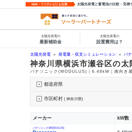
太陽光発電と蓄電池の比較・見積
NHK・フジテレビにも出演
太陽光発電の
太陽光発電の
最新補助金
設置費用は？
太陽光発電
»
発電量・収支シミュレーション
»
パナ
神奈川県横浜市瀬谷区の太
パナソニック(MODULUS)｜6.48kW｜南向
都道府県
市区町村
( 神奈川県)
メーカー
kW数
パナソニック(MODULUS)