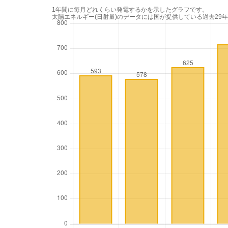
1年間に毎月どれくらい発電するかを示したグラフです。
太陽エネルギー(日射量)のデータには国が提供している過去29