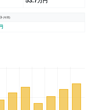
53.7
万円
ト
(年間)
0円