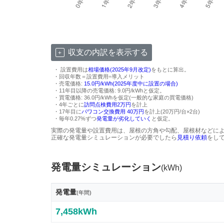
収支の内訳を表示する
・ 設置費用は
相場価格(2025年9月改定)
をもとに算出。
・回収年数＝設置費用÷導入メリット
・売電価格:
15.0円/kWh(2025年度中に設置の場合)
・11年目以降の売電価格: 9.0円/kWhと仮定。
・買電価格: 36.0円/kWhを仮定(一般的な家庭の買電価格)
・4年ごとに
訪問点検費用2万円
を計上
・17年目に
パワコン交換費用 40万円
を計上(20万円/台×2台)
・毎年0.27%ずつ
発電量が劣化していく
と仮定。
実際の発電量や設置費用は、屋根の方角や勾配、屋根材などに
正確な発電量シミュレーションが必要でしたら
見積り依頼
をし
発電量シミュレーション
(kWh)
発電量
(年間)
7,458kWh