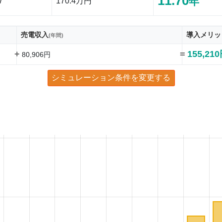
11.70
年
W
170.4万円
売電収入
導入メリッ
(年間)
+
=
155,21
80,906円
シミュレーション条件を変更する