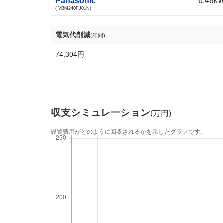
Panasonic
6.48k
( VBM240FJ01N)
電気代削減
(年間)
74,304円
収支シミュレーション
(万円)
設置費用がどのように回収されるかを示したグラフです。