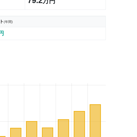
79.2
万円
ト
(年間)
6円