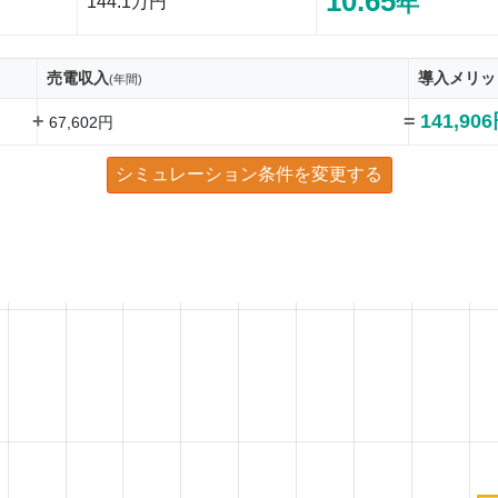
10.65
年
144.1万円
売電収入
導入メリッ
(年間)
+
=
141,90
67,602円
シミュレーション条件を変更する