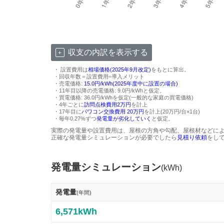
収支の内訳を表示する
・ 設置費用は
相場価格(2025年9月改定)
をもとに算出。
・回収年数＝設置費用÷導入メリット
・売電価格:
15.0円/kWh(2025年度中に設置の場合)
・11年目以降の売電価格: 9.0円/kWhと仮定。
・買電価格: 36.0円/kWhを仮定(一般的な家庭の買電価格)
・4年ごとに
訪問点検費用2万円
を計上
・17年目に
パワコン交換費用 20万円
を計上(20万円/台×1台)
・毎年0.27%ずつ
発電量が劣化していく
と仮定。
実際の発電量や設置費用は、屋根の方角や勾配、屋根材などに
正確な発電量シミュレーションが必要でしたら
見積り依頼
をし
発電量シミュレーション
(kWh)
発電量
(年間)
6,571kWh