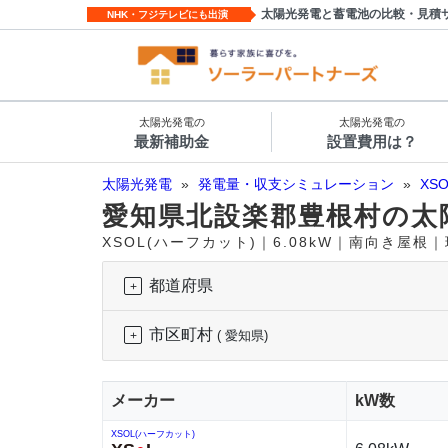
太陽光発電と蓄電池の比較・見積
NHK・フジテレビにも出演
太陽光発電の
太陽光発電の
最新補助金
設置費用は？
太陽光発電
»
発電量・収支シミュレーション
»
XS
愛知県北設楽郡豊根村の太
XSOL(ハーフカット)｜6.08kW｜南向き屋根
都道府県
市区町村
( 愛知県)
メーカー
kW数
XSOL(ハーフカット)