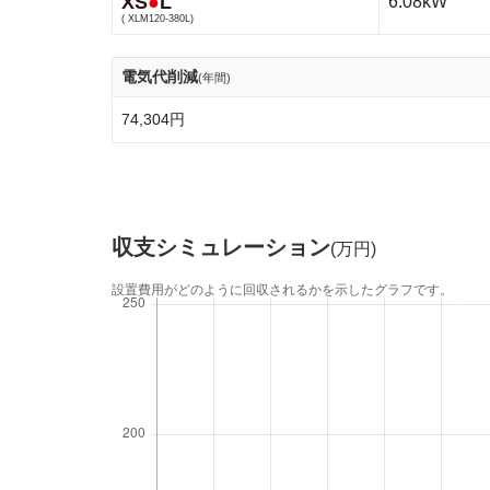
XS
●
L
6.08kW
( XLM120-380L)
電気代削減
(年間)
74,304円
収支シミュレーション
(万円)
設置費用がどのように回収されるかを示したグラフです。