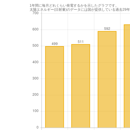
1年間に毎月どれくらい発電するかを示したグラフです。
太陽エネルギー(日射量)のデータには国が提供している過去29