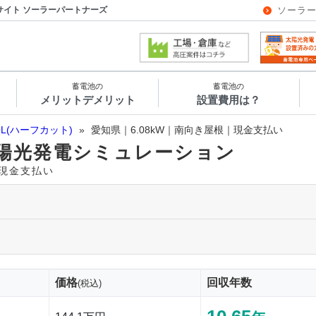
サイト ソーラーパートナーズ
ソーラ
蓄電池の
蓄電池の
メリットデメリット
設置費用は？
OL(ハーフカット)
»
愛知県｜6.08kW｜南向き屋根｜現金支払い
陽光発電シミュレーション
｜現金支払い
価格
回収年数
(税込)