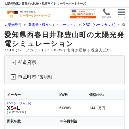
太陽光発電と蓄電池の比較・見積サイト ソーラーパートナーズ
無料相談
メニュー
太陽光発電
»
発電量・収支シミュレーション
»
XSOL(ハーフカット)
»
愛知
愛知県西春日井郡豊山町の太陽光発
電シミュレーション
XSOL(ハーフカット)｜6.08kW｜南向き屋根｜現金支払い
都道府県
市区町村
( 愛知県)
メーカー
kW数
価格
(税込)
XSOL(ハーフカット)
XS
●
L
6.08kW
144.1万円
( XLM120-380L)
回収年数
20年目利益