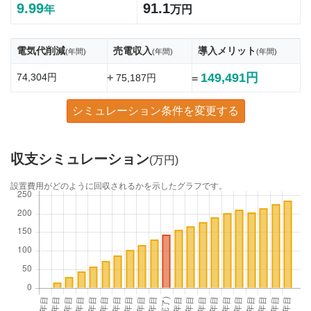
9.99
91.1
年
万円
電気代削減
売電収入
導入メリット
(年間)
(年間)
(年間)
149,491円
74,304円
+
75,187円
=
シミュレーション条件を変更する
収支シミュレーション
(万円)
設置費用がどのように回収されるかを示したグラフです。