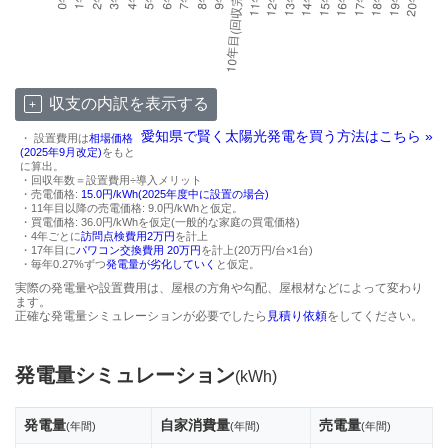
収支の内訳を表示する
愛知県で賢く太陽光発電を買う方法はこちら »
・ 設置費用は
相場価格
(2025年9月改定)
をもと
に算出。
・回収年数＝設置費用÷導入メリット
・売電価格:
15.0円/kWh(2025年度中に設置の場合)
・11年目以降の売電価格: 9.0円/kWhと仮定。
・買電価格: 36.0円/kWhを仮定(一般的な家庭の買電価格)
・4年ごとに
訪問点検費用2万円
を計上
・17年目に
パワコン交換費用 20万円
を計上(20万円/台×1台)
・毎年0.27%ずつ
発電量が劣化していく
と仮定。
実際の発電量や設置費用は、屋根の方角や勾配、屋根材などによって変わり
ます。
正確な発電量シミュレーションが必要でしたら
見積り依頼
をしてください。
発電量シミュレーション
(kWh)
発電量
自家消費量
売電量
(年間)
(年間)
(年間)