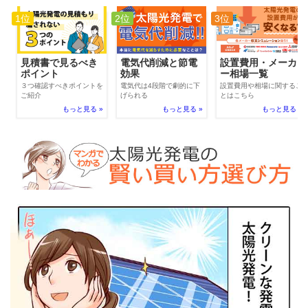
1位
2位
3位
電気代削減と節電
見積書で見るべき
設置費用・メーカ
効果
ポイント
ー相場一覧
電気代は4段階で劇的に下
３つ確認すべきポイントを
設置費用や相場に関するこ
げられる
ご紹介
とはこちら
もっと見る »
もっと見る »
もっと見る »