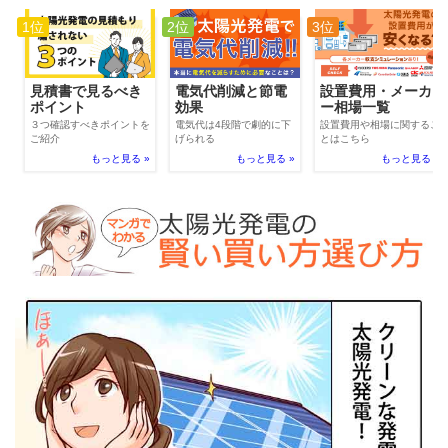
1位
2位
3位
電気代削減と節電
見積書で見るべき
設置費用・メーカ
効果
ポイント
ー相場一覧
電気代は4段階で劇的に下
３つ確認すべきポイントを
設置費用や相場に関するこ
げられる
ご紹介
とはこちら
もっと見る »
もっと見る »
もっと見る »