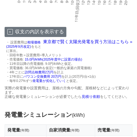
収支の内訳を表示する
東京都で賢く太陽光発電を買う方法はこちら »
・ 設置費用は
相場価格
(2025年9月改定)
をもと
に算出。
・回収年数＝設置費用÷導入メリット
・売電価格:
15.0円/kWh(2025年度中に設置の場合)
・11年目以降の売電価格: 9.0円/kWhと仮定。
・買電価格: 36.0円/kWhを仮定(一般的な家庭の買電価格)
・4年ごとに
訪問点検費用2万円
を計上
・17年目に
パワコン交換費用 20万円
を計上(20万円/台×1台)
・毎年0.27%ずつ
発電量が劣化していく
と仮定。
実際の発電量や設置費用は、屋根の方角や勾配、屋根材などによって変わり
ます。
正確な発電量シミュレーションが必要でしたら
見積り依頼
をしてください。
発電量シミュレーション
(kWh)
発電量
自家消費量
売電量
(年間)
(年間)
(年間)