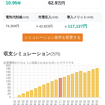
10.95
62.9
年
万円
電気代削減
売電収入
導入メリット
(年間)
(年間)
(年間)
117,127円
74,304円
+
42,823円
=
シミュレーション条件を変更する
収支シミュレーション
(万円)
設置費用がどのように回収されるかを示したグラフです。