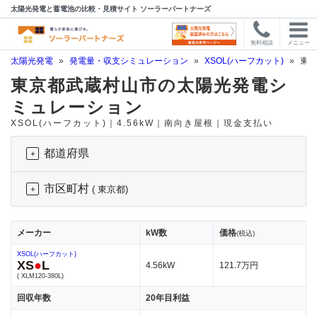
太陽光発電と蓄電池の比較・見積サイト ソーラーパートナーズ
無料相談
メニュー
太陽光発電
»
発電量・収支シミュレーション
»
XSOL(ハーフカット)
»
東京
東京都武蔵村山市の太陽光発電シ
ミュレーション
XSOL(ハーフカット)｜4.56kW｜南向き屋根｜現金支払い
都道府県
市区町村
( 東京都)
メーカー
kW数
価格
(税込)
XSOL(ハーフカット)
XS
●
L
4.56kW
121.7万円
( XLM120-380L)
回収年数
20年目利益