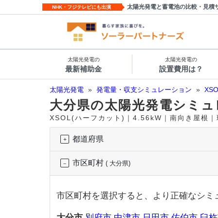
太陽光発電と蓄電池の比較・見積
NHK・フジテレビにも出演
太陽光発電の
太陽光発電の
最新補助金
設置費用は？
太陽光発電
»
発電量・収支シミュレーション
»
XS
大分県の太陽光発電シミュ
XSOL(ハーフカット)｜4.56kW｜南向き屋根
都道府県
市区町村
( 大分県)
市区町村を選択すると、より正確なシミ
大分市
別府市
中津市
日田市
佐伯市
臼杵