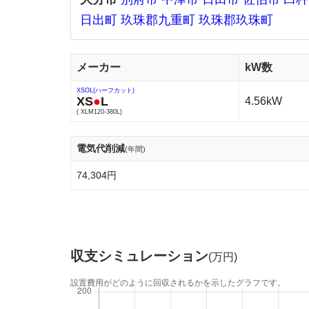
日出町
玖珠郡九重町
玖珠郡玖珠町
メーカー
kW数
XSOL(ハーフカット)
XS
●
L
4.56kW
( XLM120-380L)
電気代削減
(年間)
74,304円
収支シミュレーション
(万円)
設置費用がどのように回収されるかを示したグラフです。