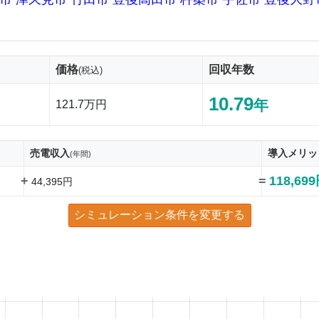
価格
回収年数
(税込)
10.79
年
121.7万円
売電収入
導入メリッ
(年間)
+
=
118,69
44,395円
シミュレーション条件を変更する