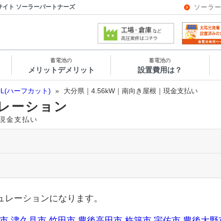
サイト ソーラーパートナーズ
ソーラ
蓄電池の
蓄電池の
メリットデメリット
設置費用は？
OL(ハーフカット)
»
大分県｜4.56kW｜南向き屋根｜現金支払い
レーション
｜現金支払い
ュレーションになります。
市
津久見市
竹田市
豊後高田市
杵築市
宇佐市
豊後大野