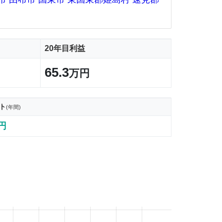
20年目利益
65.3
万円
ト
(年間)
9円