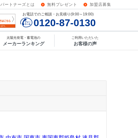
ーパートナーズとは
無料プレゼント
加盟店募集
お電話でのご相談・お見積り(9:00～19:00)
0120-87-0130
太陽光発電・蓄電池の
ご利用いただいた
メーカーランキング
お客様の声
市
由布市
国東市
東国東郡姫島村
速見郡