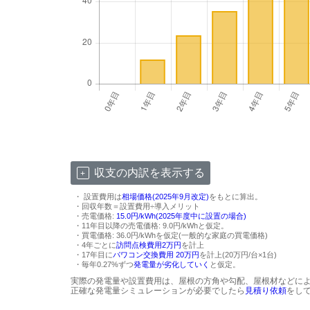
収支の内訳を表示する
・ 設置費用は
相場価格(2025年9月改定)
をもとに算出。
・回収年数＝設置費用÷導入メリット
・売電価格:
15.0円/kWh(2025年度中に設置の場合)
・11年目以降の売電価格: 9.0円/kWhと仮定。
・買電価格: 36.0円/kWhを仮定(一般的な家庭の買電価格)
・4年ごとに
訪問点検費用2万円
を計上
・17年目に
パワコン交換費用 20万円
を計上(20万円/台×1台)
・毎年0.27%ずつ
発電量が劣化していく
と仮定。
実際の発電量や設置費用は、屋根の方角や勾配、屋根材などに
正確な発電量シミュレーションが必要でしたら
見積り依頼
をし