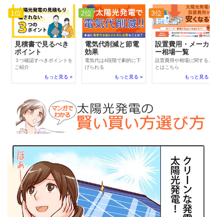
1位
2位
3位
電気代削減と節電
見積書で見るべき
設置費用・メーカ
効果
ポイント
ー相場一覧
電気代は4段階で劇的に下
３つ確認すべきポイントを
設置費用や相場に関するこ
げられる
ご紹介
とはこちら
もっと見る »
もっと見る »
もっと見る »