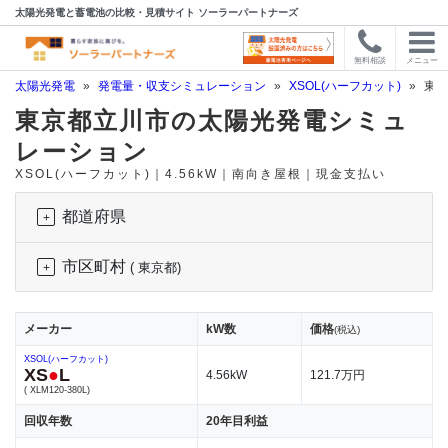
太陽光発電と蓄電池の比較・見積サイト ソーラーパートナーズ
無料相談
メニュー
太陽光発電
»
発電量・収支シミュレーション
»
XSOL(ハーフカット)
»
東京
東京都立川市の太陽光発電シミュ
レーション
XSOL(ハーフカット)｜4.56kW｜南向き屋根｜現金支払い
都道府県
市区町村
( 東京都)
メーカー
kW数
価格
(税込)
XSOL(ハーフカット)
XS
●
L
4.56kW
121.7万円
( XLM120-380L)
回収年数
20年目利益