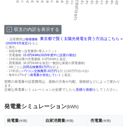
収支の内訳を表示する
東京都で賢く太陽光発電を買う方法はこちら »
・ 設置費用は
相場価格
(2025年9月改定)
をもと
に算出。
・回収年数＝設置費用÷導入メリット
・売電価格:
15.0円/kWh(2025年度中に設置の場合)
・11年目以降の売電価格: 9.0円/kWhと仮定。
・買電価格: 36.0円/kWhを仮定(一般的な家庭の買電価格)
・4年ごとに
訪問点検費用2万円
を計上
・17年目に
パワコン交換費用 20万円
を計上(20万円/台×1台)
・毎年0.27%ずつ
発電量が劣化していく
と仮定。
実際の発電量や設置費用は、屋根の方角や勾配、屋根材などによって変わり
ます。
正確な発電量シミュレーションが必要でしたら
見積り依頼
をしてください。
発電量シミュレーション
(kWh)
発電量
自家消費量
売電量
(年間)
(年間)
(年間)