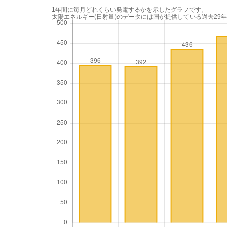
1年間に毎月どれくらい発電するかを示したグラフです。
太陽エネルギー(日射量)のデータには国が提供している過去29