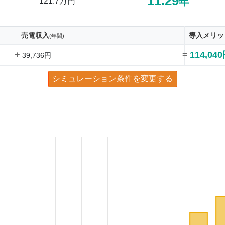
11.29
年
121.7万円
売電収入
導入メリッ
(年間)
+
=
114,04
39,736円
シミュレーション条件を変更する