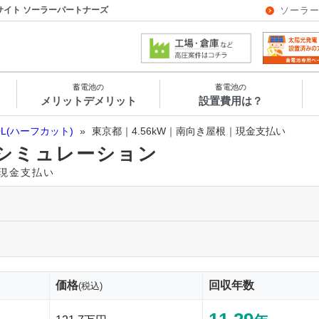
サイト ソーラーパートナーズ
ソーラ
蓄電池の
蓄電池の
メリットデメリット
設置費用は？
OL(ハーフカット)
»
東京都｜4.56kW｜南向き屋根｜現金支払い
シミュレーション
｜現金支払い
価格
回収年数
(税込)