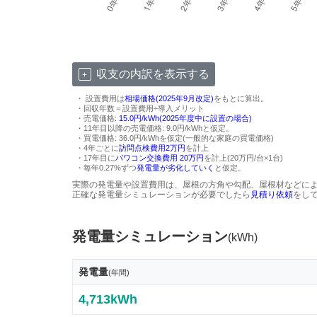
収支の内訳を表示する
・ 設置費用は
相場価格(2025年9月改定)
をもとに算出。
・回収年数＝設置費用÷導入メリット
・売電価格:
15.0円/kWh(2025年度中に設置の場合)
・11年目以降の売電価格: 9.0円/kWhと仮定。
・買電価格: 36.0円/kWhを仮定(一般的な家庭の買電価格)
・4年ごとに
訪問点検費用2万円
を計上
・17年目に
パワコン交換費用 20万円
を計上(20万円/台×1台)
・毎年0.27%ずつ
発電量が劣化していく
と仮定。
実際の発電量や設置費用は、屋根の方角や勾配、屋根材などに
正確な発電量シミュレーションが必要でしたら
見積り依頼
をし
発電量シミュレーション
(kWh)
発電量
(年間)
4,713kWh