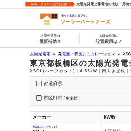
太陽光発電と蓄電池の比較・見積
NHK・フジテレビにも出演
太陽光発電の
太陽光発電の
最新補助金
設置費用は？
太陽光発電
»
発電量・収支シミュレーション
»
XS
東京都板橋区の太陽光発電
XSOL(ハーフカット)｜4.56kW｜南向き屋根
都道府県
市区町村
( 東京都)
メーカー
kW数
XSOL(ハーフカット)