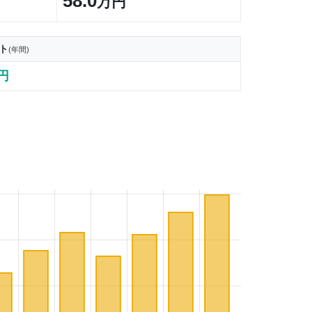
58.0
万円
ト
(年間)
0円