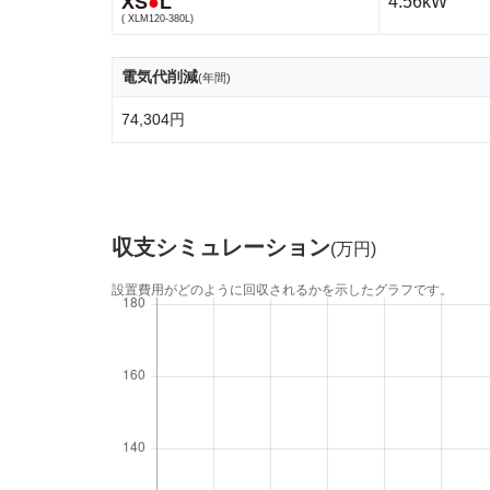
XS
●
L
4.56kW
( XLM120-380L)
電気代削減
(年間)
74,304円
収支シミュレーション
(万円)
設置費用がどのように回収されるかを示したグラフです。