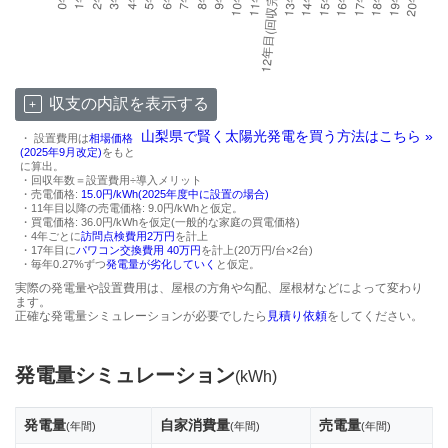
収支の内訳を表示する
山梨県で賢く太陽光発電を買う方法はこちら »
・ 設置費用は
相場価格
(2025年9月改定)
をもと
に算出。
・回収年数＝設置費用÷導入メリット
・売電価格:
15.0円/kWh(2025年度中に設置の場合)
・11年目以降の売電価格: 9.0円/kWhと仮定。
・買電価格: 36.0円/kWhを仮定(一般的な家庭の買電価格)
・4年ごとに
訪問点検費用2万円
を計上
・17年目に
パワコン交換費用 40万円
を計上(20万円/台×2台)
・毎年0.27%ずつ
発電量が劣化していく
と仮定。
実際の発電量や設置費用は、屋根の方角や勾配、屋根材などによって変わり
ます。
正確な発電量シミュレーションが必要でしたら
見積り依頼
をしてください。
発電量シミュレーション
(kWh)
発電量
自家消費量
売電量
(年間)
(年間)
(年間)