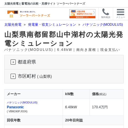
太陽光発電と蓄電池の比較・見積サイト ソーラーパートナーズ
無料相談
メニュー
太陽光発電
»
発電量・収支シミュレーション
»
パナソニック(MODULUS)
»
山梨県南都留郡山中湖村の太陽光発
電シミュレーション
パナソニック(MODULUS)｜6.48kW｜南向き屋根｜現金支払い
都道府県
市区町村
( 山梨県)
メーカー
kW数
価格
(税込)
パナソニック(MODULUS)
Panasonic
6.48kW
170.4万円
( VBM240FJ01N)
回収年数
20年目利益