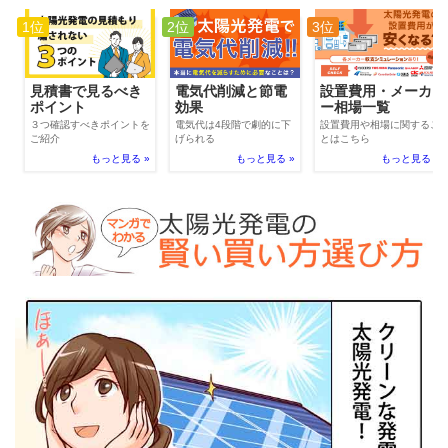
1位
2位
3位
電気代削減と節電
見積書で見るべき
設置費用・メーカ
効果
ポイント
ー相場一覧
電気代は4段階で劇的に下
３つ確認すべきポイントを
設置費用や相場に関するこ
げられる
ご紹介
とはこちら
もっと見る »
もっと見る »
もっと見る »