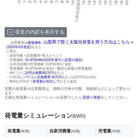
収支の内訳を表示する
山梨県で賢く太陽光発電を買う方法はこちら »
・ 設置費用は
相場価格
(2025年9月改定)
をもと
に算出。
・回収年数＝設置費用÷導入メリット
・売電価格:
15.0円/kWh(2025年度中に設置の場合)
・11年目以降の売電価格: 9.0円/kWhと仮定。
・買電価格: 36.0円/kWhを仮定(一般的な家庭の買電価格)
・4年ごとに
訪問点検費用2万円
を計上
・17年目に
パワコン交換費用 40万円
を計上(20万円/台×2台)
・毎年0.27%ずつ
発電量が劣化していく
と仮定。
実際の発電量や設置費用は、屋根の方角や勾配、屋根材などによって変わり
ます。
正確な発電量シミュレーションが必要でしたら
見積り依頼
をしてください。
発電量シミュレーション
(kWh)
発電量
自家消費量
売電量
(年間)
(年間)
(年間)