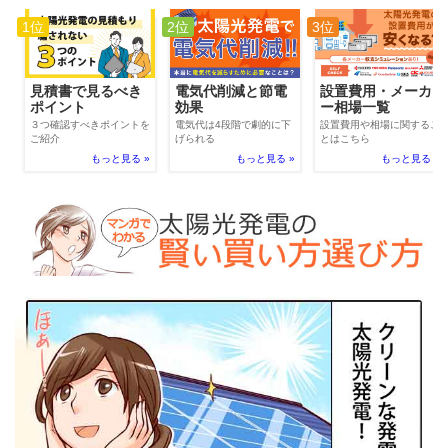
1位
2位
3位
電気代削減と節電
見積書で見るべき
設置費用・メーカ
効果
ポイント
ー相場一覧
電気代は4段階で劇的に下
３つ確認すべきポイントを
設置費用や相場に関するこ
げられる
ご紹介
とはこちら
もっと見る »
もっと見る »
もっと見る »