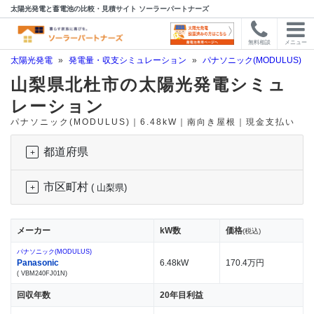
太陽光発電と蓄電池の比較・見積サイト ソーラーパートナーズ
無料相談
メニュー
太陽光発電
»
発電量・収支シミュレーション
»
パナソニック(MODULUS)
»
山梨県北杜市の太陽光発電シミュ
レーション
パナソニック(MODULUS)｜6.48kW｜南向き屋根｜現金支払い
都道府県
市区町村
( 山梨県)
メーカー
kW数
価格
(税込)
パナソニック(MODULUS)
Panasonic
6.48kW
170.4万円
( VBM240FJ01N)
回収年数
20年目利益