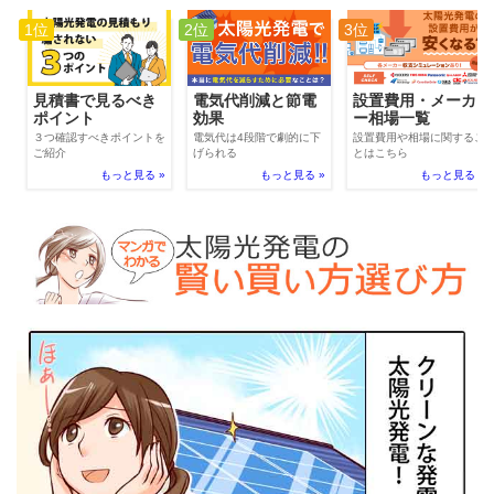
1位
2位
3位
電気代削減と節電
見積書で見るべき
設置費用・メーカ
効果
ポイント
ー相場一覧
電気代は4段階で劇的に下
３つ確認すべきポイントを
設置費用や相場に関するこ
げられる
ご紹介
とはこちら
もっと見る »
もっと見る »
もっと見る »