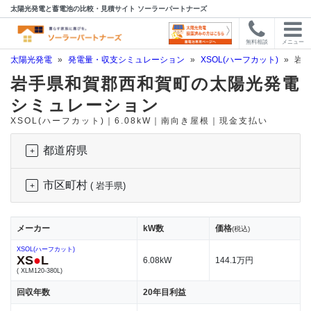
太陽光発電と蓄電池の比較・見積サイト ソーラーパートナーズ
無料相談
メニュー
太陽光発電
»
発電量・収支シミュレーション
»
XSOL(ハーフカット)
»
岩手
岩手県和賀郡西和賀町の太陽光発電
シミュレーション
XSOL(ハーフカット)｜6.08kW｜南向き屋根｜現金支払い
都道府県
市区町村
( 岩手県)
メーカー
kW数
価格
(税込)
XSOL(ハーフカット)
XS
●
L
6.08kW
144.1万円
( XLM120-380L)
回収年数
20年目利益