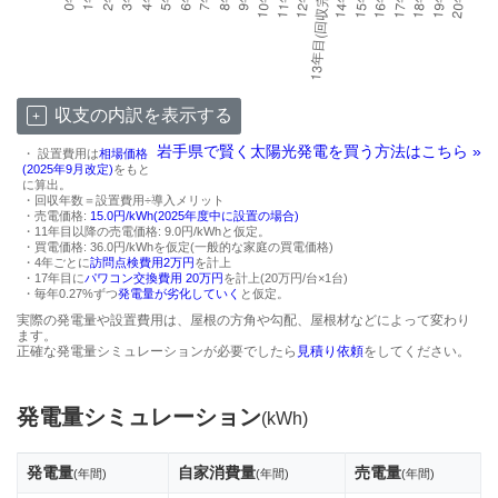
収支の内訳を表示する
岩手県で賢く太陽光発電を買う方法はこちら »
・ 設置費用は
相場価格
(2025年9月改定)
をもと
に算出。
・回収年数＝設置費用÷導入メリット
・売電価格:
15.0円/kWh(2025年度中に設置の場合)
・11年目以降の売電価格: 9.0円/kWhと仮定。
・買電価格: 36.0円/kWhを仮定(一般的な家庭の買電価格)
・4年ごとに
訪問点検費用2万円
を計上
・17年目に
パワコン交換費用 20万円
を計上(20万円/台×1台)
・毎年0.27%ずつ
発電量が劣化していく
と仮定。
実際の発電量や設置費用は、屋根の方角や勾配、屋根材などによって変わり
ます。
正確な発電量シミュレーションが必要でしたら
見積り依頼
をしてください。
発電量シミュレーション
(kWh)
発電量
自家消費量
売電量
(年間)
(年間)
(年間)