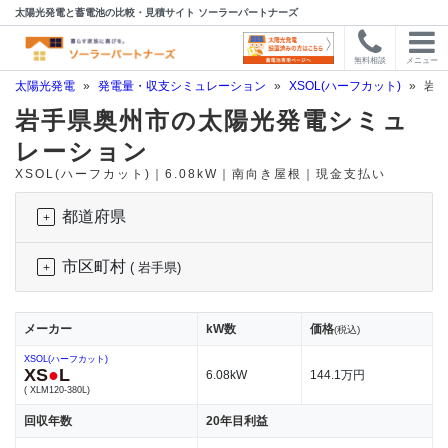
太陽光発電と蓄電池の比較・見積サイト ソーラーパートナーズ
無料相談
メニュー
太陽光発電
»
発電量・収支シミュレーション
»
XSOL(ハーフカット)
»
岩手
岩手県奥州市の太陽光発電シミュ
レーション
XSOL(ハーフカット)｜6.08kW｜南向き屋根｜現金支払い
都道府県
市区町村
( 岩手県)
メーカー
kW数
価格
(税込)
XSOL(ハーフカット)
XS
●
L
6.08kW
144.1万円
( XLM120-380L)
回収年数
20年目利益