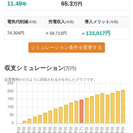
11.49
65.3
年
万円
電気代削減
売電収入
導入メリット
(年間)
(年間)
(年間)
133,017円
74,304円
+
58,713円
=
シミュレーション条件を変更する
収支シミュレーション
(万円)
設置費用がどのように回収されるかを示したグラフです。