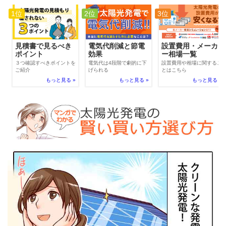
1位
2位
3位
電気代削減と節電
見積書で見るべき
設置費用・メーカ
効果
ポイント
ー相場一覧
電気代は4段階で劇的に下
３つ確認すべきポイントを
設置費用や相場に関するこ
げられる
ご紹介
とはこちら
もっと見る »
もっと見る »
もっと見る »