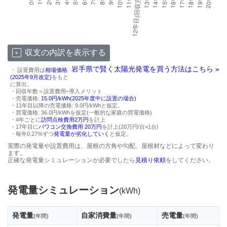
収支の内訳を表示する
岩手県で賢く太陽光発電を買う方法はこちら »
・ 設置費用は
相場価格
(2025年9月改定)
をもと
に算出。
・回収年数＝設置費用÷導入メリット
・売電価格:
15.0円/kWh(2025年度中に設置の場合)
・11年目以降の売電価格: 9.0円/kWhと仮定。
・買電価格: 36.0円/kWhを仮定(一般的な家庭の買電価格)
・4年ごとに
訪問点検費用2万円
を計上
・17年目に
パワコン交換費用 20万円
を計上(20万円/台×1台)
・毎年0.27%ずつ
発電量が劣化していく
と仮定。
実際の発電量や設置費用は、屋根の方角や勾配、屋根材などによって変わり
ます。
正確な発電量シミュレーションが必要でしたら
見積り依頼
をしてください。
発電量シミュレーション
(kWh)
発電量
自家消費量
売電量
(年間)
(年間)
(年間)