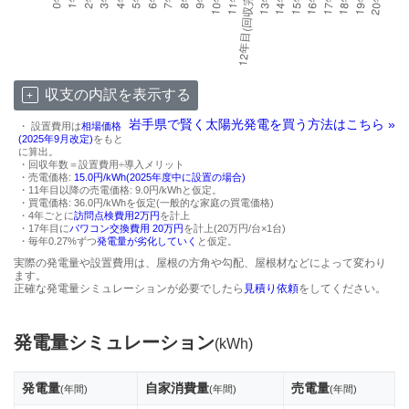
収支の内訳を表示する
岩手県で賢く太陽光発電を買う方法はこちら »
・ 設置費用は
相場価格
(2025年9月改定)
をもと
に算出。
・回収年数＝設置費用÷導入メリット
・売電価格:
15.0円/kWh(2025年度中に設置の場合)
・11年目以降の売電価格: 9.0円/kWhと仮定。
・買電価格: 36.0円/kWhを仮定(一般的な家庭の買電価格)
・4年ごとに
訪問点検費用2万円
を計上
・17年目に
パワコン交換費用 20万円
を計上(20万円/台×1台)
・毎年0.27%ずつ
発電量が劣化していく
と仮定。
実際の発電量や設置費用は、屋根の方角や勾配、屋根材などによって変わり
ます。
正確な発電量シミュレーションが必要でしたら
見積り依頼
をしてください。
発電量シミュレーション
(kWh)
発電量
自家消費量
売電量
(年間)
(年間)
(年間)