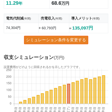
11.29
68.6
年
万円
電気代削減
売電収入
導入メリット
(年間)
(年間)
(年間)
135,097円
74,304円
+
60,793円
=
シミュレーション条件を変更する
収支シミュレーション
(万円)
設置費用がどのように回収されるかを示したグラフです。