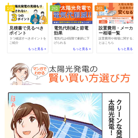
1位
2位
3位
電気代削減と節電
見積書で見るべき
設置費用・メーカ
効果
ポイント
ー相場一覧
電気代は4段階で劇的に下
３つ確認すべきポイントを
設置費用や相場に関するこ
げられる
ご紹介
とはこちら
もっと見る »
もっと見る »
もっと見る »