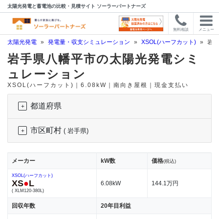
太陽光発電と蓄電池の比較・見積サイト ソーラーパートナーズ
無料相談
メニュー
太陽光発電
»
発電量・収支シミュレーション
»
XSOL(ハーフカット)
»
岩手
岩手県八幡平市の太陽光発電シミ
ュレーション
XSOL(ハーフカット)｜6.08kW｜南向き屋根｜現金支払い
都道府県
市区町村
( 岩手県)
メーカー
kW数
価格
(税込)
XSOL(ハーフカット)
XS
●
L
6.08kW
144.1万円
( XLM120-380L)
回収年数
20年目利益