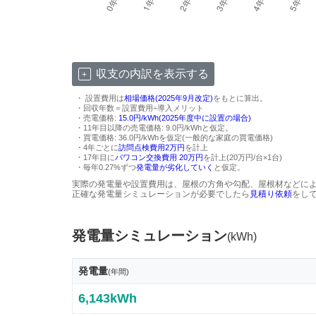
収支の内訳を表示する
・ 設置費用は
相場価格(2025年9月改定)
をもとに算出。
・回収年数＝設置費用÷導入メリット
・売電価格:
15.0円/kWh(2025年度中に設置の場合)
・11年目以降の売電価格: 9.0円/kWhと仮定。
・買電価格: 36.0円/kWhを仮定(一般的な家庭の買電価格)
・4年ごとに
訪問点検費用2万円
を計上
・17年目に
パワコン交換費用 20万円
を計上(20万円/台×1台)
・毎年0.27%ずつ
発電量が劣化していく
と仮定。
実際の発電量や設置費用は、屋根の方角や勾配、屋根材などに
正確な発電量シミュレーションが必要でしたら
見積り依頼
をし
発電量シミュレーション
(kWh)
発電量
(年間)
6,143kWh