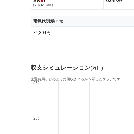
XS
●
L
6.08kW
( XLM120-380L)
電気代削減
(年間)
74,304円
収支シミュレーション
(万円)
設置費用がどのように回収されるかを示したグラフです。