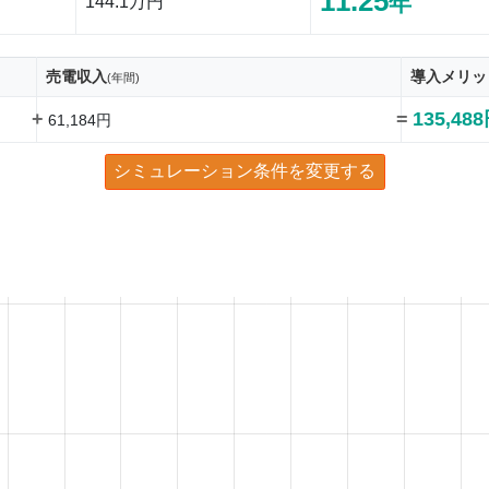
11.25
年
144.1万円
売電収入
導入メリッ
(年間)
+
=
135,48
61,184円
シミュレーション条件を変更する