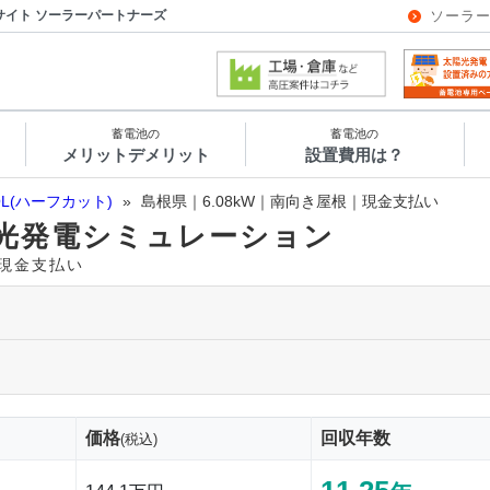
サイト ソーラーパートナーズ
ソーラ
蓄電池の
蓄電池の
メリットデメリット
設置費用は？
OL(ハーフカット)
»
島根県｜6.08kW｜南向き屋根｜現金支払い
光発電シミュレーション
｜現金支払い
価格
回収年数
(税込)