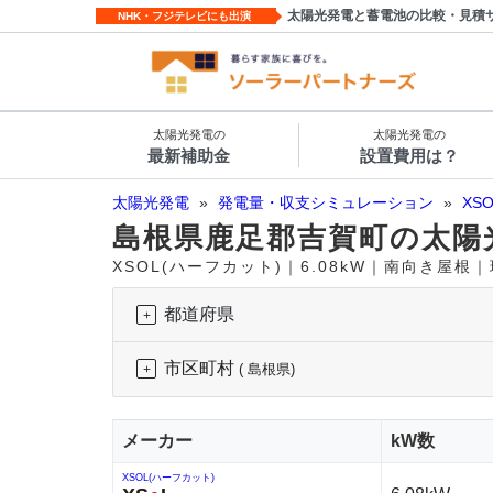
太陽光発電と蓄電池の比較・見積
NHK・フジテレビにも出演
太陽光発電の
太陽光発電の
最新補助金
設置費用は？
太陽光発電
»
発電量・収支シミュレーション
»
XS
島根県鹿足郡吉賀町の太陽
XSOL(ハーフカット)｜6.08kW｜南向き屋根
都道府県
市区町村
( 島根県)
メーカー
kW数
XSOL(ハーフカット)