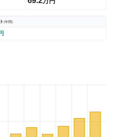
69.2
万円
ト
(年間)
8円