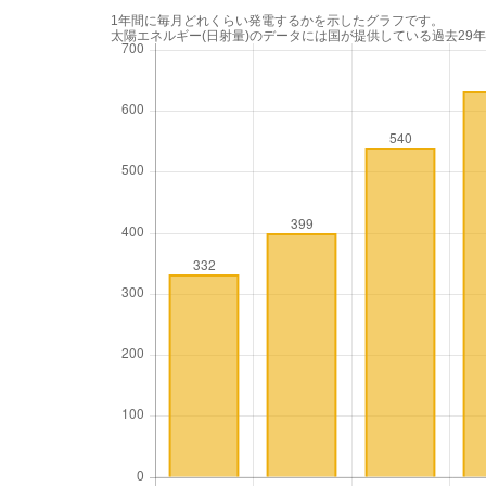
1年間に毎月どれくらい発電するかを示したグラフです。
太陽エネルギー(日射量)のデータには国が提供している過去29